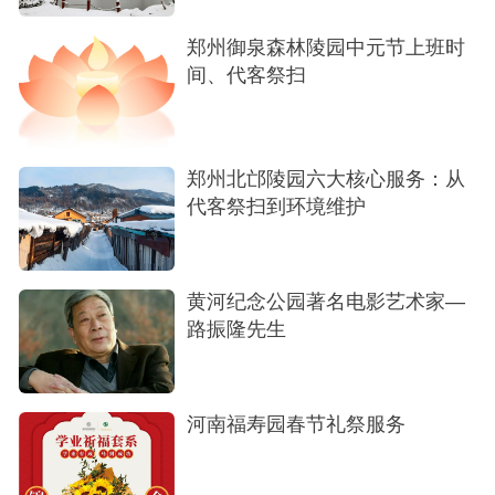
郑州御泉森林陵园中元节上班时
间、代客祭扫
郑州北邙陵园六大核心服务：从
代客祭扫到环境维护
黄河纪念公园著名电影艺术家—
路振隆先生
河南福寿园春节礼祭服务