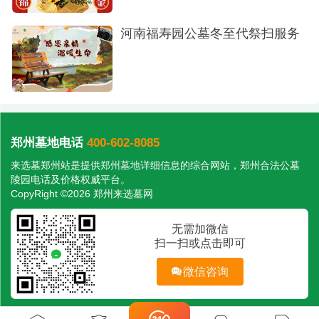
河南福寿园公墓冬至代祭扫服务
郑州墓地电话
400-602-8085
来选墓郑州站是提供
郑州墓地
详细信息的综合网站，郑州合法公墓
陵园电话及价格权威平台。
CopyRight ©2026 郑州来选墓网
无需加微信
扫一扫或点击即可
微信咨询