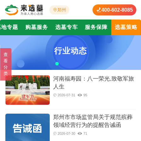
400-602-8085
郑州
墓地专题
购墓服务
选墓专车
服务保障
选墓策略
行业动态
查
看
分
类
河南福寿园：八一荣光,致敬军旅
人生
2026-07-31
95
郑州市市场监管局关于规范殡葬
领域经营行为的提醒告诫函‌
2026-07-30
71