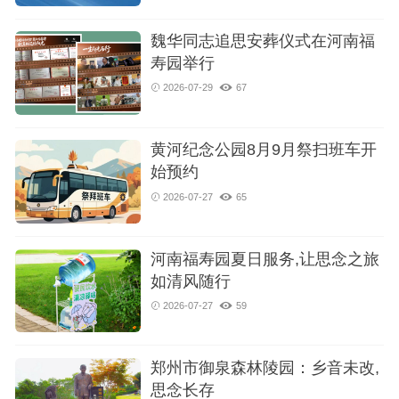
魏华同志追思安葬仪式在河南福
寿园举行
2026-07-29
67
黄河纪念公园8月9月祭扫班车开
始预约
2026-07-27
65
河南福寿园夏日服务,让思念之旅
如清风随行
2026-07-27
59
郑州市御泉森林陵园：乡音未改,
思念长存