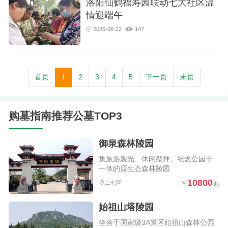
洛阳仙鹤福寿园联动七大社区温
情迎端午
2026-06-22
147
首页
1
2
3
4
5
下一页
末页
购墓指南推荐公墓TOP3
御泉森林陵园
集旅游观光、休闲祭拜、纪念公园于
一体的原生态森林陵园
10800
二七区
始祖山塔陵园
坐落于国家级3A景区始祖山森林公园