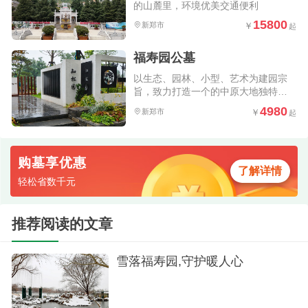
的山麓里，环境优美交通便利
15800
新郑市
福寿园公墓
以生态、园林、小型、艺术为建园宗
旨，致力打造一个的中原大地独特的
人文纪念公园
4980
新郑市
购墓享优惠
了解详情
轻松省数千元
推荐阅读的文章
雪落福寿园,守护暖人心