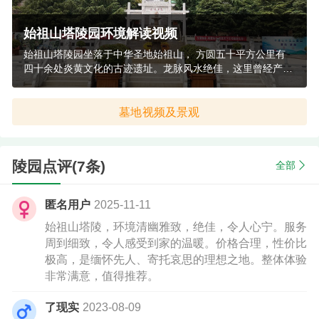
始祖山塔陵园环境解读视频
始祖山塔陵园坐落于中华圣地始祖山， 方圆五十平方公里有
四十余处炎黄文化的古迹遗址。龙脉风水绝佳，这里曾经产生
了中华民族的人文始祖炎黄，是地灵人杰的风水宝地。
墓地视频及景观
陵园点评(7条)
全部
匿名用户
2025-11-11
始祖山塔陵，环境清幽雅致，绝佳，令人心宁。服务
周到细致，令人感受到家的温暖。价格合理，性价比
极高，是缅怀先人、寄托哀思的理想之地。整体体验
非常满意，值得推荐。
了现实
2023-08-09