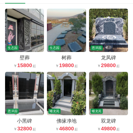
生态园
生态园
恩泽园
壁葬
树葬
龙凤碑
15800
19800
29800
恩泽园
蟠龙苑
蟠龙苑
小黑碑
佛缘净地
双龙碑
32800
46800
49800