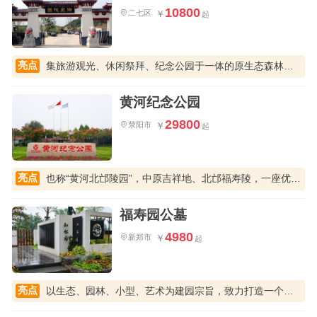
10800
二七区
亮点
集旅游观光、休闲祭拜、纪念公园于一体的原生态森林陵园
黄河纪念公园
29800
荥阳市
亮点
也称“黄河北邙陵园”，中原吉祥地、北邙福寿陵，一座优秀的园林艺术陵园
福寿园公墓
4980
新郑市
亮点
以生态、园林、小型、艺术为建园宗旨，致力打造一个的中原大地独特的人文纪念公园