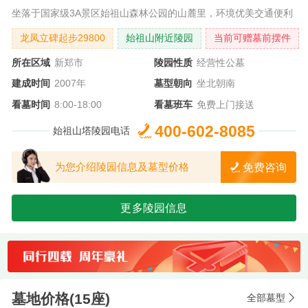
坐落于国家级3A景区始祖山森林公园的山麓里，环境优美交通便利
龙凤立碑起步29800
始祖山附近陵园
当前可赠墓前摆件
所在区域
新郑市
陵园性质
经营性公墓
建成时间
2007年
墓型朝向
坐北朝南
看墓时间
8:00-18:00
看墓班车
免费上门接送
400-602-8085
始祖山塔陵园电话
免费咨询
为您介绍陵园信息及墓型价格
更多陵园信息
墓地价格(15座)
全部墓型