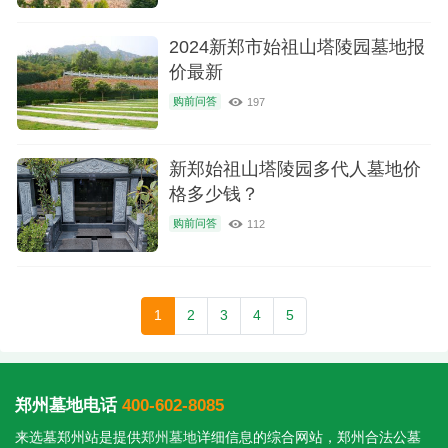
2024新郑市始祖山塔陵园墓地报
价最新
购前问答
197
新郑始祖山塔陵园多代人墓地价
格多少钱？
购前问答
112
1
2
3
4
5
郑州墓地电话
400-602-8085
来选墓郑州站是提供
郑州墓地
详细信息的综合网站，郑州合法公墓