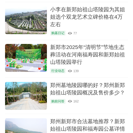
小李在新郑始祖山塔陵园为其姐
姐选个双龙艺术立碑价格在4万
左右
购墓日记
77
新郑市2025年“清明节”节地生态
葬活动在河南福寿园和新郑始祖
山塔陵园举行
行业动态
139
郑州墓地陵园哪的好？郑州新郑
始祖山塔陵园概况及售价多少？
购前问答
162
郑州新郑市合法墓地推荐？新郑
始祖山塔陵园和福寿园公墓详情