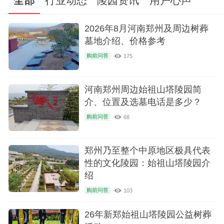
全部
行业动态
陵园资讯
用户心声
2026年8月河南郑州及周边树葬
墓地介绍、价格参考
购前问答
175
河南郑州周边始祖山塔陵园简
介、位置及选墓电话是多少？
购前问答
68
郑州乃至整个中原地区极具代表
性的文化陵园：始祖山塔陵园介
绍
购前问答
103
26年新郑始祖山塔陵园公益树葬