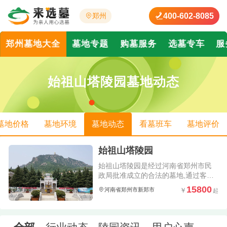
400-602-8085
郑州
郑州墓地大全
墓地专题
购墓服务
选墓专车
服
始祖山塔陵园墓地动态
墓地价格
墓地环境
墓地动态
看墓班车
墓地评价
始祖山塔陵园
始祖山塔陵园是经过河南省郑州市民
政局批准成立的合法的墓地,通过客服
电话市民可以知道始祖山塔陵园价格
15800
河南省郑州市新郑市
公墓地址位置,同时了解河南郑州正规
合法陵园始祖山塔陵园环境墓葬形式
及陵园清明扫墓班车电话.