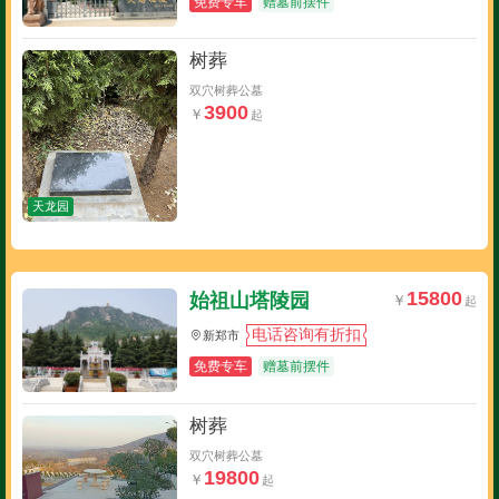
免费专车
赠墓前摆件
树葬
双穴树葬公墓
3900
天龙园
15800
始祖山塔陵园
电话咨询有折扣
新郑市
免费专车
赠墓前摆件
树葬
双穴树葬公墓
19800