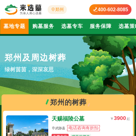
400-602-8085
郑州
墓地专题
购墓服务
选墓专车
服务保障
选墓策
郑州及周边树葬
绿树茵茵，深深哀思
郑州的树葬
3900
天赐福陵公墓
电话咨询有折扣
武陟县