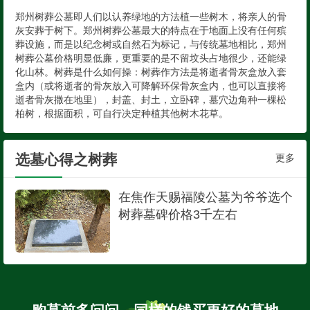
郑州树葬公墓即人们以认养绿地的方法植一些树木，将亲人的骨
灰安葬于树下。郑州树葬公墓最大的特点在于地面上没有任何殡
葬设施，而是以纪念树或自然石为标记，与传统墓地相比，郑州
树葬公墓价格明显低廉，更重要的是不留坟头占地很少，还能绿
化山林。树葬是什么如何操：树葬作方法是将逝者骨灰盒放入套
盒内（或将逝者的骨灰放入可降解环保骨灰盒内，也可以直接将
逝者骨灰撒在地里），封盖、封土，立卧碑，墓穴边角种一棵松
柏树，根据面积，可自行决定种植其他树木花草。
选墓心得之树葬
更多
在焦作天赐福陵公墓为爷爷选个
树葬墓碑价格3千左右