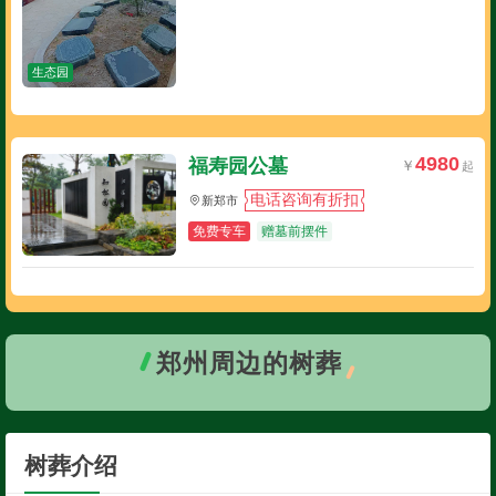
生态园
4980
福寿园公墓
电话咨询有折扣
新郑市
免费专车
赠墓前摆件
郑州周边的树葬
树葬介绍