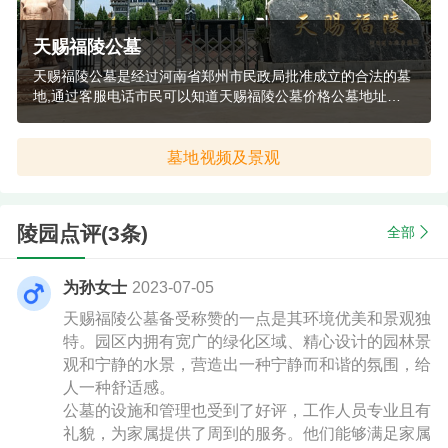
天赐福陵公墓
天赐福陵公墓是经过河南省郑州市民政局批准成立的合法的墓
地,通过客服电话市民可以知道天赐福陵公墓价格公墓地址位
置,同时了解河南郑州正规合法陵园天赐福陵公墓环境墓葬形
式及陵园清明扫墓班车电话.
墓地视频及景观
陵园点评(3条)
全部
为孙女士
2023-07-05
天赐福陵公墓备受称赞的一点是其环境优美和景观独
特。园区内拥有宽广的绿化区域、精心设计的园林景
观和宁静的水景，营造出一种宁静而和谐的氛围，给
人一种舒适感。
公墓的设施和管理也受到了好评，工作人员专业且有
礼貌，为家属提供了周到的服务。他们能够满足家属