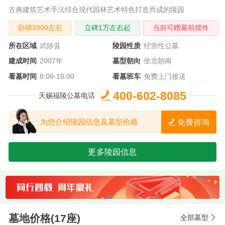
古典建筑艺术手法结合现代园林艺术特色打造而成的陵园
卧碑3900左右
立碑1万左右起
当前可赠墓前摆件
所在区域
武陟县
陵园性质
经营性公墓
建成时间
2007年
墓型朝向
坐北朝南
看墓时间
8:00-18:00
看墓班车
免费上门接送
400-602-8085
天赐福陵公墓电话
免费咨询
为您介绍陵园信息及墓型价格
更多陵园信息
墓地价格(17座)
全部墓型