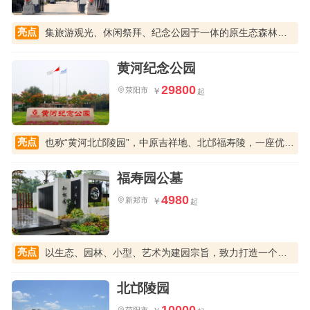
亮点
集旅游观光、休闲祭拜、纪念公园于一体的原生态森林陵园
黄河纪念公园
29800
荥阳市
亮点
也称“黄河北邙陵园”，中原吉祥地、北邙福寿陵，一座优秀的园林艺术陵园
福寿园公墓
4980
新郑市
亮点
以生态、园林、小型、艺术为建园宗旨，致力打造一个的中原大地独特的人文纪念公园
北邙陵园
10000