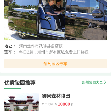
地址：
河南焦作市武陟县詹店镇
班车：
每日2趟，郑州市所有区域免费上门接送
预约园区专车
优质陵园推荐
郑州陵园大全
御泉森林陵园
10800
二七区