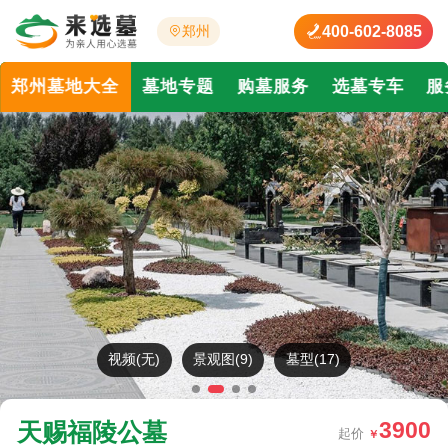
400-602-8085
郑州
郑州墓地大全
墓地专题
购墓服务
选墓专车
服
视频(无)
景观图(9)
墓型(17)
3900
天赐福陵公墓
起价