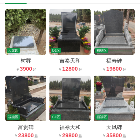
天龙园
D1区
福禧区
树葬
吉泰天和
福寿碑
3900
12800
19800
福禧区
C1区
福禧区
富贵碑
福禄天和
天凤碑
23800
29800
35800