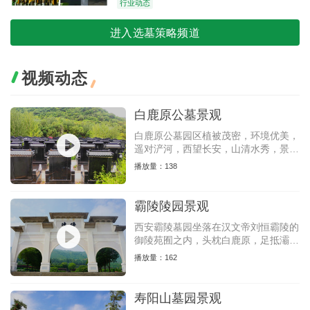
行业动态
进入选墓策略频道
视频动态
白鹿原公墓景观
白鹿原公墓园区植被茂密，环境优美，
遥对浐河，西望长安，山清水秀，景色
宜人，湖面镜开，水波粼粼光树影，随
播放量：138
风掩映，画自天成。
霸陵陵园景观
西安霸陵墓园坐落在汉文帝刘恒霸陵的
御陵苑囿之内，头枕白鹿原，足抵灞河
水，依缓缓的塬势而建，坐南向北，气
播放量：162
势恢宏
寿阳山墓园景观