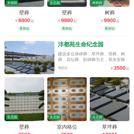
永福园
生态园
树葬园
壁葬
壁葬
树葬
6800
9880
9900
看相似
看相似
看相似
沣都苑生命纪念园
建设多位体碑葬、草坪葬、塔葬、树
葬、花坛葬、卧碑葬为主，骨灰安葬
3500
鄠邑区
生态园
生态园
生态园
壁葬
室内格位
草坪葬