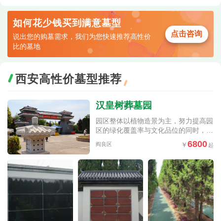
如何花少钱买到满意墓型
点击咨询
说出您的购墓需求，我们为您快速推荐高性价
比的墓地
西安高性价墓型推荐
汉皇树葬墓园
园区整体以植物造景为主，努力提高园
区的绿化覆盖率与文化品位的同时，更
加突出绿色生态树葬陵园这一主题
6800
阎良区