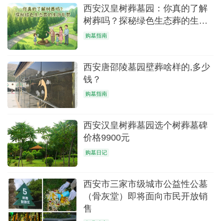
西安汉皇树葬墓园：你真的了解
树葬吗？探秘绿色生态葬的生命
礼赞
购墓指南
西安唐邵陵墓园壁葬啥样的,多少
钱？
购墓指南
西安汉皇树葬墓园选个树葬墓碑
价格9900元
购墓日记
西安市三家市级城市公益性公墓
（骨灰堂）即将面向市民开放销
售