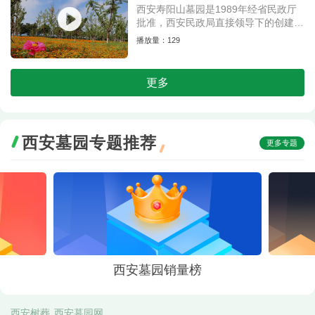
西安寿阳山墓园是1989年经省民政厅
批准，西安民政局直接领导下的创建的
永久性墓园。位于西安东南郊的鲸鱼沟
播放量：129
中段，距市区约60分钟的路程。
更多
西安墓园专题推荐
更多专题
西安墓园销量榜
西安树葬
西安墓园网