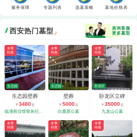
服务保障
专题列表
选墓策略
墓地价格表
咨询客服
西安热门墓型
更多墓型
本季
本季
本季
特惠
特惠
特惠
生态园
生态园
卧龙区
生态园壁葬
壁葬
卧龙区立碑
3480
5000
35000
临潼殡仪馆骨灰纪念园
白鹿原公墓
九龙山公墓
本季
本季
本季
特惠
特惠
特惠