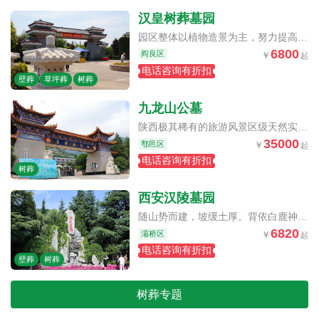
汉皇树葬墓园
10公交车可直达墓区
园区整体以植物造景为主，努力提高园区的绿化覆盖率与文化品位的同时，更加突出绿色生态树葬陵园这一主题
6800
阎良区
电话咨询有折扣
壁葬
草坪葬
树葬
九龙山公墓
面水的安葬福地
陕西极其稀有的旅游风景区级天然实景墓园，墓园背靠巍巍秦岭，面向潺潺渭水，暴、竹二峪左右奔流
35000
鄠邑区
电话咨询有折扣
树葬
西安汉陵墓园
渭水，暴、竹二峪左右奔流
随山势而建，坡缓土厚。背依白鹿神塬重山环抱，前遥灞河流水玉带环绕
6820
灞桥区
电话咨询有折扣
壁葬
树葬
树葬专题