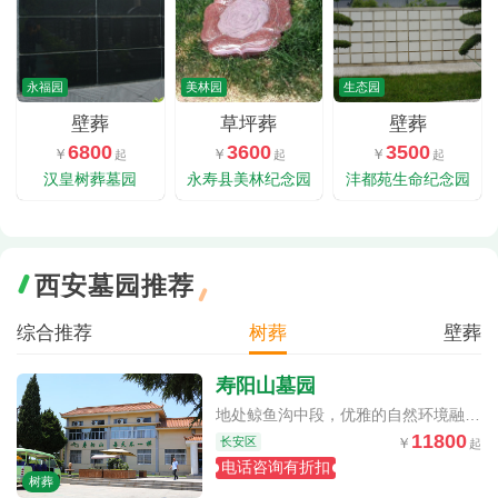
永福园
美林园
生态园
壁葬
草坪葬
壁葬
6800
3600
3500
汉皇树葬墓园
永寿县美林纪念园
沣都苑生命纪念园
西安墓园推荐
综合推荐
树葬
壁葬
寿阳山墓园
逝者安息的理想之地
地处鲸鱼沟中段，优雅的自然环境融入天然生态，是逝者安息的理想之地
11800
长安区
电话咨询有折扣
树葬