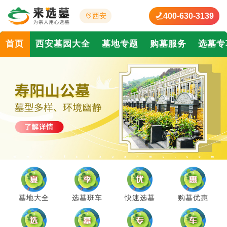
400-630-3139
西安
首页
西安墓园大全
墓地专题
购墓服务
选墓专
墓地大全
选墓班车
快速选墓
购墓优惠