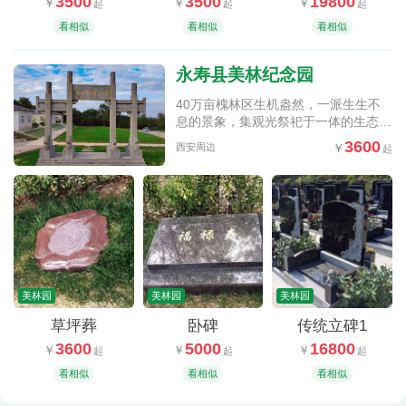
3500
3500
19800
看相似
看相似
看相似
永寿县美林纪念园
40万亩槐林区生机盎然，一派生生不
息的景象，集观光祭祀于一体的生态纪
念园
3600
西安周边
美林园
美林园
美林园
草坪葬
卧碑
传统立碑1
3600
5000
16800
看相似
看相似
看相似