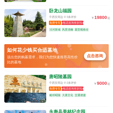
卧龙山福园
19800
西安周边
3条评价
免费专车
电话咨询有折扣
泾河新城
风景清幽
墓型规格全
如何花少钱买合适墓地
点击咨询
说出您的购墓需求，我们为您快速推荐高性价
比的墓地
唐昭陵墓园
9000
西安周边
2条评价
免费专车
电话咨询有折扣
毗邻昭陵
大唐文化
交通便捷
永寿县美林纪念园