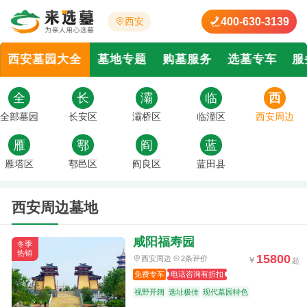
400-630-3139
西安
西安墓园大全
墓地专题
购墓服务
选墓专车
服
全
长
灞
临
西
安
桥
潼
安
全部墓园
长安区
灞桥区
临潼区
西安周边
区
区
区
周
雁
鄠
阎
蓝
塔
邑
良
田
雁塔区
鄠邑区
阎良区
蓝田县
区
区
区
县
西安周边墓地
咸阳福寿园
冬季
热销
15800
西安周边
2条评价
免费专车
电话咨询有折扣
视野开阔
选址极佳
现代墓园特色