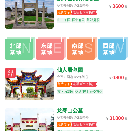
3600
西安周边
2条评价
免费专车
电话咨询有折扣
山中有园
园中有景
墓即是景
N
E
S
W
北部
东部
南部
西部
墓地
墓地
墓地
墓地
仙人居墓园
交通
便利
6800
西安周边
2条评价
免费专车
电话咨询有折扣
市区内墓园
交通便利
公交直达
龙寿山公墓
31800
西安周边
2条评价
免费专车
电话咨询有折扣