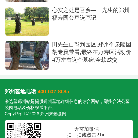
一下省了近8000元！这个实实在在的优惠，让
心安之处是吾乡—王先生的郑州
我们感受到了园方的诚意。母亲在一旁轻轻点头，
福寿园公墓选墓记
我和妻子对视一眼，心里便有了决定。这就是我们
想要的地方，环境称心，价格也完全在预算之内，
甚至比我们预想的还要好。
田先生自驾到园区,郑州御泉陵园
胡专员带看,最终在万寿区活动价
没有太多犹豫，我们当场就拍板，全款定了下
4万左右选个墓碑,全款成交
来。签完合同的那一刻，心里不是悲伤，而是一种
完成了一件重要大事的安心与释然。我们为父亲找
到了一个满意的“新家”，这里宁静、祥和，未来我们
郑州墓地电话
400-602-8085
来看望他也非常方便。
来选墓郑州站是提供
郑州墓地
详细信息的综合网站，郑州合法公墓
陵园电话及价格权威平台。
CopyRight ©2026 郑州来选墓网
无需加微信
扫一扫或点击即可