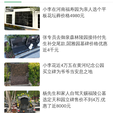
小李在河南福寿园为亲人选个平
板花坛葬价格4980元
张专员去御泉森林陵园接待付先
生补交尾款,閤雅园墓碑价格优惠
近4千元
小李花近4万五在黄河纪念公园
买立碑为爷爷当安息之地
杨先生和家人自驾天赐福陵公墓
选定天和园立碑售价不到4万,优
选中的墓碑
惠了近8000元