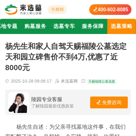
400-602-8085
郑州
墓地专题
购墓服务
选墓专车
服务保障
选墓策略
杨先生和家人自驾天赐福陵公墓选定
天和园立碑售价不到4万,优惠了近
8000元
2025-10-28 09:08:17
来选墓网
天赐福陵公墓选墓
陵园专业客服
免费咨询
了解陵园最新优惠政策
杨先生自述：为父亲寻找墓地这件事，在我们