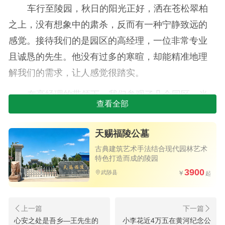
车行至陵园，秋日的阳光正好，洒在苍松翠柏
之上，没有想象中的肃杀，反而有一种宁静致远的
感觉。接待我们的是园区的高经理，一位非常专业
且诚恳的先生。他没有过多的寒暄，却能精准地理
解我们的需求，让人感觉很踏实。
在高经理的带领下，我们参观了几个园区。当
查看全部
走到“天和园”时，我们一家人的脚步都不自觉地慢了
下来。这里地势开阔，布局井然，阳光充沛，一
天赐福陵公墓
种“天和地祥”的安宁感油然而生。高经理介绍，这正
古典建筑艺术手法结合现代园林艺术
是园区设计的初衷，希望给予长眠者平和，也给予
特色打造而成的陵园
3900
生者慰藉。
武陟县
我们看中了天和园9排1号的立碑。位置很好，
前面视野开阔，碑体端庄大方。当听到售价是39800
心安之处是吾乡—王先生的
小李花近4万五在黄河纪念公