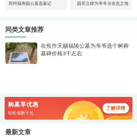
元时，我们觉得性价比已经非常不错了。没想到，
郑州福寿园公墓选墓记
园买立碑为爷爷当安息之地
高经理随后的话给了我们一个惊喜——他表示，近
期正好有优惠活动，这款立碑优惠下来，最终价格
同类文章推荐
是32000元。
在焦作天赐福陵公墓为爷爷选个树葬
墓碑价格3千左右
购墓享优惠
了解详情
轻松省数千元
最新文章