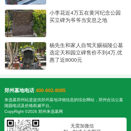
小李花近4万五在黄河纪念公园
买立碑为爷爷当安息之地
杨先生和家人自驾天赐福陵公墓
选定天和园立碑售价不到4万,优
惠了近8000元
郑州墓地电话
400-602-8085
来选墓郑州站是提供
郑州墓地
详细信息的综合网站，郑州合法公墓
陵园电话及价格权威平台。
CopyRight ©2026 郑州来选墓网
无需加微信