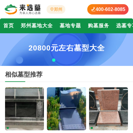
400-602-8085
郑州
首页
郑州墓地大全
墓地专题
购墓服务
选墓专
20800元左右墓型大全
相似墓型推荐