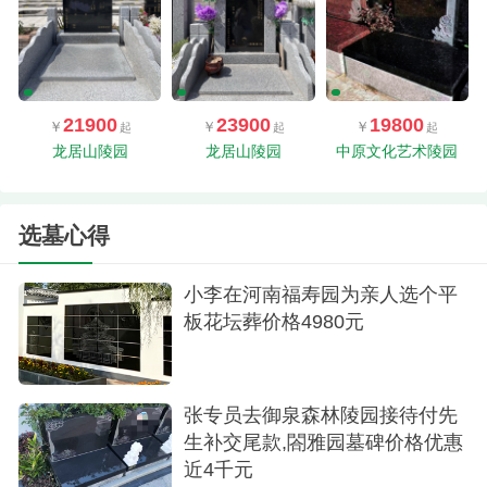
21900
23900
19800
龙居山陵园
龙居山陵园
中原文化艺术陵园
选墓心得
小李在河南福寿园为亲人选个平
板花坛葬价格4980元
张专员去御泉森林陵园接待付先
生补交尾款,閤雅园墓碑价格优惠
近4千元