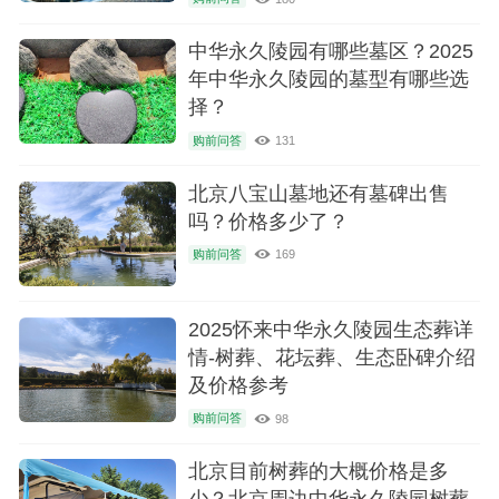
中华永久陵园有哪些墓区？2025
年中华永久陵园的墓型有哪些选
择？
购前问答
131
北京八宝山墓地还有墓碑出售
吗？价格多少了？
购前问答
169
2025怀来中华永久陵园生态葬详
情-树葬、花坛葬、生态卧碑介绍
及价格参考
购前问答
98
北京目前树葬的大概价格是多
少？北京周边中华永久陵园树葬