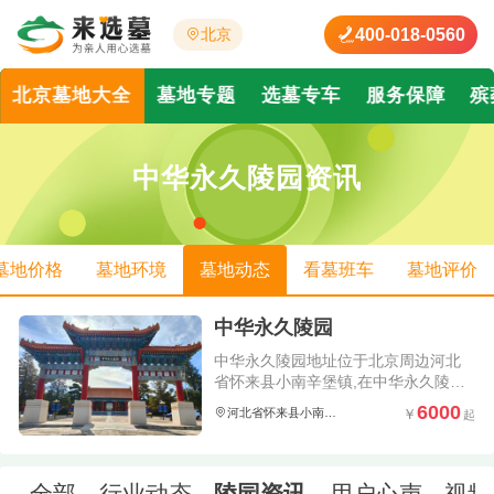
400-018-0560
北京
北京墓地大全
墓地专题
选墓专车
服务保障
殡
中华永久陵园资讯
墓地价格
墓地环境
墓地动态
看墓班车
墓地评价
中华永久陵园
中华永久陵园地址位于北京周边河北
省怀来县小南辛堡镇,在中华永久陵园
详情页可以在线查看关于中华永久陵
6000
河北省怀来县小南辛堡镇
园价格、陵园墓地环境照片以及了解
到中华永久陵园怎么样、电话是多少;
并且会实时更新中华永久陵园简介、
墓型价格、安葬的名人及陵园动态信
全部
行业动态
陵园资讯
用户心声
视频