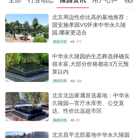
息.
北京周边性价比高的墓地推荐：
固安施孝园VS怀来中华永久陵
园,哪家更适合
购前问答
172
中华永久陵园的生态葬选择确实
很丰富,大部分价格都在3万元预
算以内
购前问答
198
北京北边家属首选墓地：中华永
久陵园—官厅水库旁、公交直
达、性价比远超市区
购前问答
83
北京昌平北部墓地中华永久陵园