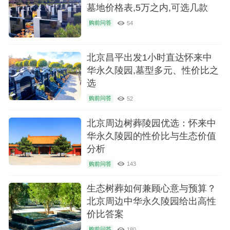
墓地价格表,5万之内,可选几款
购前问答
54
北京昌平出发1小时直达怀来中
华永久陵园,墓型多元、性价比之
选
购前问答
52
北京周边树葬陵园优选：怀来中
华永久陵园的性价比与生态价值
分析
购前问答
143
生态树葬如何兼顾心意与预算？
北京周边中华永久陵园给出高性
价比答案
购前问答
180