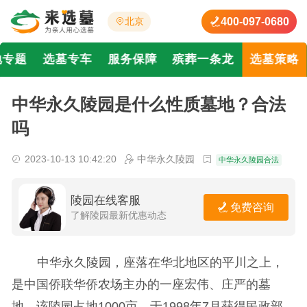
400-097-0680
北京
地专题
选墓专车
服务保障
殡葬一条龙
选墓策略
中华永久陵园是什么性质墓地？合法
吗
2023-10-13 10:42:20
中华永久陵园
中华永久陵园合法
陵园在线客服
免费咨询
了解陵园最新优惠动态
中华永久陵园，座落在华北地区的平川之上，
是中国侨联华侨农场主办的一座宏伟、庄严的墓
地。该陵园占地1000亩，于1998年7月获得民政部