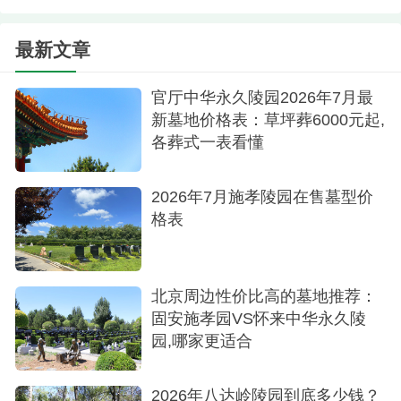
是逝者的尊严归宿，也是家人永恒怀念的家园。在
这里，生者和逝者共同构筑了一座永恒的桥梁，让
最新文章
爱永不消失，让记忆永存心间。
官厅中华永久陵园2026年7月最
新墓地价格表：草坪葬6000元起,
各葬式一表看懂
2026年7月施孝陵园在售墓型价
格表
北京周边性价比高的墓地推荐：
固安施孝园VS怀来中华永久陵
园,哪家更适合
2026年八达岭陵园到底多少钱？