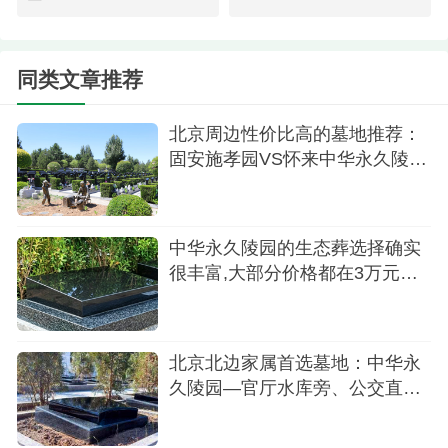
皇家庄严：陵园以皇家建筑风格为特色，营造
了一种庄严、肃穆的氛围。在这里，逝者得以尊严
同类文章推荐
安息，生者也能够在庄严的环境中悼念逝去的亲
北京周边性价比高的墓地推荐：
人。
固安施孝园VS怀来中华永久陵
艺术精华：中华永久陵园融合了现代园林艺术
园,哪家更适合
的精华，墓区内的景观设计独具特色，为家人提供
了一个艺术与自然相融合的空间。
中华永久陵园的生态葬选择确实
很丰富,大部分价格都在3万元预
多样化选择：陵园拥有多种不同风格的碑型，
算以内
满足了家人对于墓碑的各种需求。家人可以根据个
人喜好和家庭传统选择合适的碑型，为逝去的亲人
北京北边家属首选墓地：中华永
选择一个永恒的安息之地。
久陵园—官厅水库旁、公交直
达、性价比远超市区
中华永久陵园，是一片永恒安息的圣地，不仅