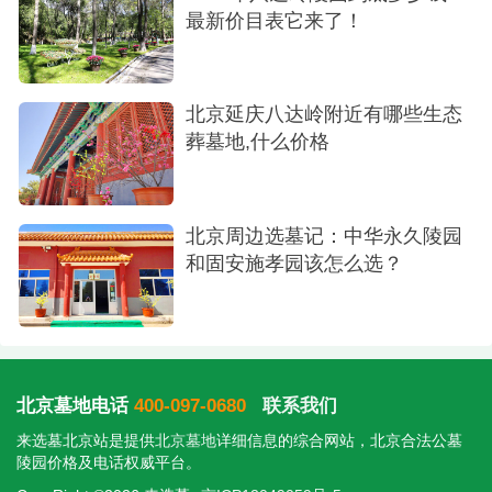
最新价目表它来了！
北京延庆八达岭附近有哪些生态
葬墓地,什么价格
北京周边选墓记：中华永久陵园
和固安施孝园该怎么选？
北京墓地电话
400-097-0680
联系我们
来选墓北京站是提供
北京墓地
详细信息的综合网站，北京合法公墓
陵园价格及电话权威平台。