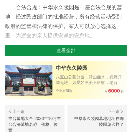
合法合规：中华永久陵园是一座合法合规的墓
地，经过民政部门的批准经营，所有经营活动受到
政府的监管和法律的保护。家人可以放心选择这
里，为逝去的亲人提供安详的安息地。
皇家建筑风格：陵园以皇家建筑风格为载体，
查看全部
吸取了现代园林艺术的精华。墓区的建筑和景观设
计充满了庄严与宏伟，为逝者提供了一个尊严安息
中华永久陵园
的场所。
八宝山公墓分园，背山面水，视野开
阔无垠，风景如画美不胜收，老百姓
买得起的优质公墓，公交直达园区大
多样化碑型：中华永久陵园拥有几十款不同风
6000
北京周边
门，祭扫方便
格的碑型，均采用纯天然石料加工而成。这些碑型
质地坚硬，色泽鲜明，风格各异，满足了家人对于
墓碑的不同需求，展现了陵园的多样化和个性化。
丰台墓地大全-2023年10月丰
中华永久陵园墓地地址在哪
台合法墓地名称、价格、位
陵园怎么样？
选择中华永久陵园的理由
置