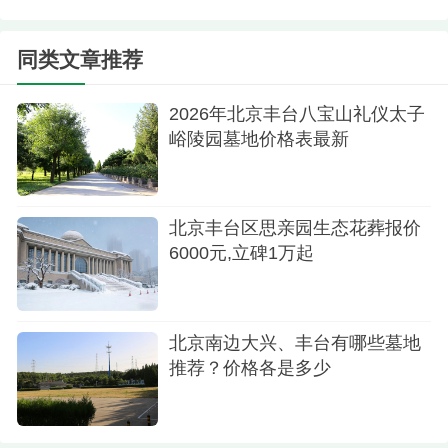
玉叶陵园位于北京市丰台区王佐镇沙锅村，规
同类文章推荐
划占地1000亩。是市、区殡葬服务中心统一管理的
合法公益性公墓。玉叶陵园提供多元化的墓地选
2026年北京丰台八宝山礼仪太子
峪陵园墓地价格表最新
择，价钱约7万元。
以上三个墓地全是丰台区的合法墓地，为您带
来了多元化的选择，不论是树葬、数字生态墙葬还
北京丰台区思亲园生态花葬报价
是传统墓地，都能满足不同人群的需求。在选择墓
6000元,立碑1万起
地时，请根据自己的需要和预算进行合理的选择，
给自己或家人选择一个宁静、舒服、永恒的休息场
北京南边大兴、丰台有哪些墓地
所。
推荐？价格各是多少