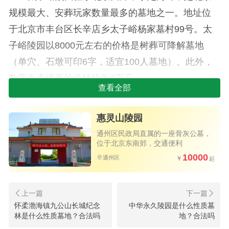
规模最大、安葬玩家数量最多的墓地之一。地址位
于北京市丰台区长辛店乡太子峪杨家墓村99号。太
子峪陵园以8000元左右的价格是树葬可降解墓地
（单穴、石墩可印6字，适宜100人墓地）。此外，
数字生态墙葬的价钱约为3万元。
查看全部
2.思亲园墓地
惠灵山陵园
思亲园墓地是经北京市民政局正式批准大型合
通州区民政局直属的一座骨灰公墓，
法墓地，四面环山，风景迷人。位于北京市丰台区
位于北京东南郊，交通便利
花乡潘公庄，创立于2000年。思亲园提供多种墓地
10000
通州区
选择，价格从99000元逐渐。依据不同的需求，也有
12万、16.5万、17.6万、19.8万、28万等不同价格
的墓地供选择。
怀柔渤海镇九公山长城纪念
中华永久陵园是什么性质墓
林是什么性质墓地？合法吗
地？合法吗
3.玉叶陵园