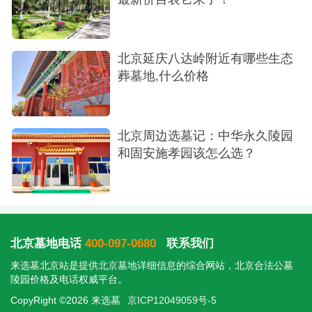
北京延庆八达岭附近有哪些生态
葬墓地,什么价格
北京周边选墓记：中华永久陵园
和固安施孝园该怎么选？
北京墓地电话
400-097-0680
联系我们
来选墓北京站是提供
北京墓地
详细信息的综合网站，北京合法公墓
陵园价格及电话权威平台。
CopyRight ©2026 来选墓
京ICP12049059号-5