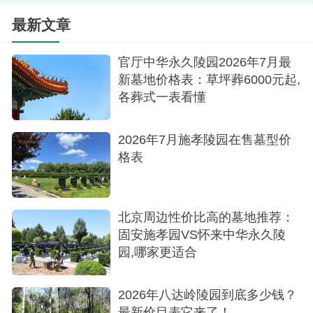
最新文章
官厅中华永久陵园2026年7月最
新墓地价格表：草坪葬6000元起,
各葬式一表看懂
2026年7月施孝陵园在售墓型价
格表
北京周边性价比高的墓地推荐：
固安施孝园VS怀来中华永久陵
园,哪家更适合
2026年八达岭陵园到底多少钱？
最新价目表它来了！