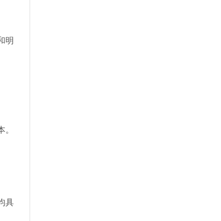
和明
本。
均具