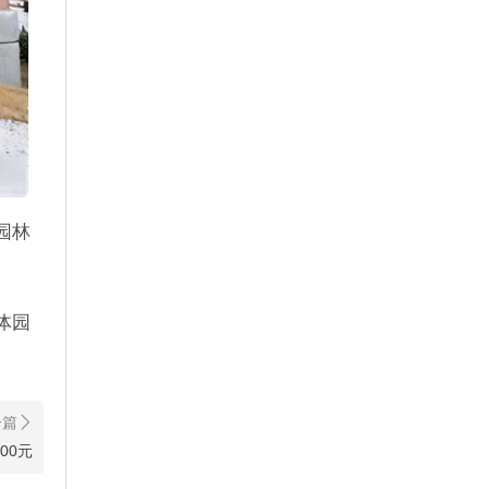
园林
体园
00元