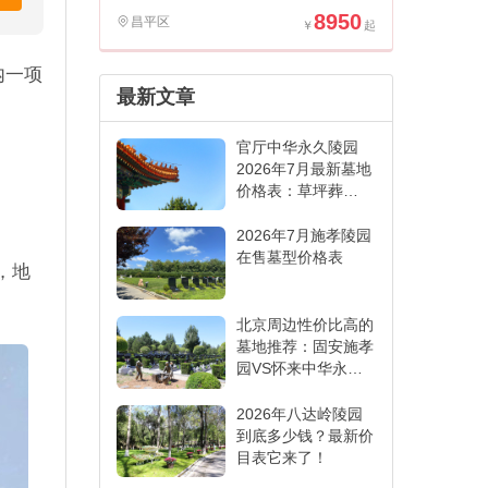
8950
昌平区
内一项
最新文章
官厅中华永久陵园
2026年7月最新墓地
价格表：草坪葬
6000元起,各葬式一
表看懂
2026年7月施孝陵园
在售墓型价格表
，地
。
北京周边性价比高的
墓地推荐：固安施孝
园VS怀来中华永久
陵园,哪家更适合
2026年八达岭陵园
到底多少钱？最新价
目表它来了！