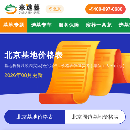
400-097-0680
北京
墓地专题
选墓专车
服务保障
殡葬一条龙
选墓
北京墓地价格表
墓地售价以陵园实际报价为准，价格表仅供参考 ( 单位：人民币元 )
2026年08月更新
北京墓地价格表
北京周边墓地价格表