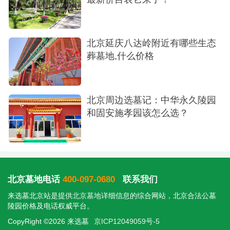
北京延庆八达岭附近有哪些生态
葬墓地,什么价格
北京周边选墓记：中华永久陵园
和固安施孝园该怎么选？
北京墓地电话
400-097-0680
联系我们
来选墓北京站是提供
北京墓地
详细信息的综合网站，北京合法公墓
陵园价格及电话权威平台。
CopyRight ©2026 来选墓
京ICP12049059号-5