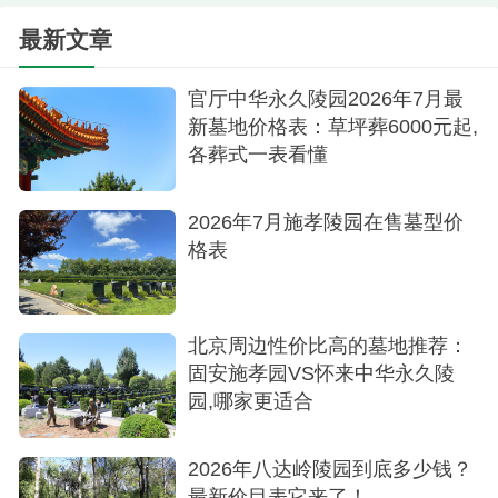
最新文章
官厅中华永久陵园2026年7月最
新墓地价格表：草坪葬6000元起,
各葬式一表看懂
2026年7月施孝陵园在售墓型价
格表
北京周边性价比高的墓地推荐：
固安施孝园VS怀来中华永久陵
园,哪家更适合
2026年八达岭陵园到底多少钱？
最新价目表它来了！