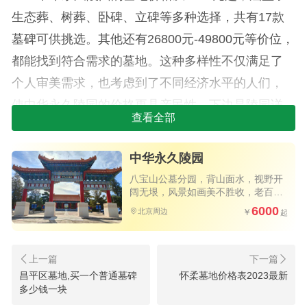
生态葬、树葬、卧碑、立碑等多种选择，共有17款
墓碑可供挑选。其他还有26800元-49800元等价位，
都能找到符合需求的墓地。这种多样性不仅满足了
个人审美需求，也考虑到了不同经济水平的人们，
使中华永久陵园的价格更具亲民性。下边是陵园详
查看全部
细价格如下：
（1）中华永久陵园卧碑价格：8800元
中华永久陵园
八宝山公墓分园，背山面水，视野开
（2）中华永久陵园草坪葬价格：16800元
阔无垠，风景如画美不胜收，老百姓
买得起的优质公墓，公交直达园区大
6000
北京周边
（3）中华永久陵园树葬价格1万-2万（单双
门，祭扫方便
穴）
（4）中华永久陵园立碑1价格：2万左右-8万左
昌平区墓地,买一个普通墓碑
怀柔墓地价格表2023最新
右（20余款可选）
多少钱一块