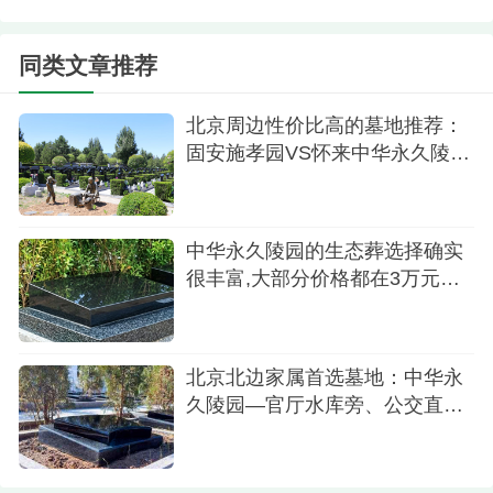
2.陵园公交
同类文章推荐
陵园周边交通便利，公共交通覆盖广泛。如果
选择公交，可以搭乘880路区间（沙城客运站----小
北京周边性价比高的墓地推荐：
南辛堡镇），在陵园附近站点下车后，按照地图指
固安施孝园VS怀来中华永久陵
引轻松到达。另外，选择高铁也是一种便捷的方
园,哪家更适合
式，从北京北站（西直门）或清河站出发，到达东
花园北站下车，然后根据标识前行即可抵达中华永
中华永久陵园的生态葬选择确实
很丰富,大部分价格都在3万元预
久陵园。
算以内
中华永久陵园以其美丽的环境、多样化的选择
和贴心的服务吸引着越来越多的人们。这里不仅是
北京北边家属首选墓地：中华永
永恒的安息之地，更是一片充满敬意和温馨的园
久陵园—官厅水库旁、公交直
达、性价比远超市区
地，为每位安眠者打造了一个永远的家园。