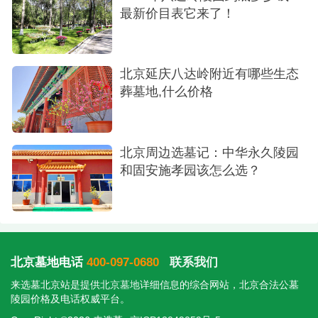
最新价目表它来了！
北京延庆八达岭附近有哪些生态
葬墓地,什么价格
北京周边选墓记：中华永久陵园
和固安施孝园该怎么选？
北京墓地电话
400-097-0680
联系我们
来选墓北京站是提供
北京墓地
详细信息的综合网站，北京合法公墓
陵园价格及电话权威平台。