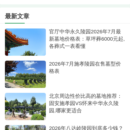
作为北京周边的一片净土，中华永久陵园以卓
越的服务、优美的环境、合理的价格赢得了广大客
最新文章
户的信赖和好评。在这里，生者得以慰藉，逝者得
以安息，共同谱写了一曲生命的赞歌。
官厅中华永久陵园2026年7月最
新墓地价格表：草坪葬6000元起,
各葬式一表看懂
2026年7月施孝陵园在售墓型价
格表
北京周边性价比高的墓地推荐：
固安施孝园VS怀来中华永久陵
园,哪家更适合
2026年八达岭陵园到底多少钱？