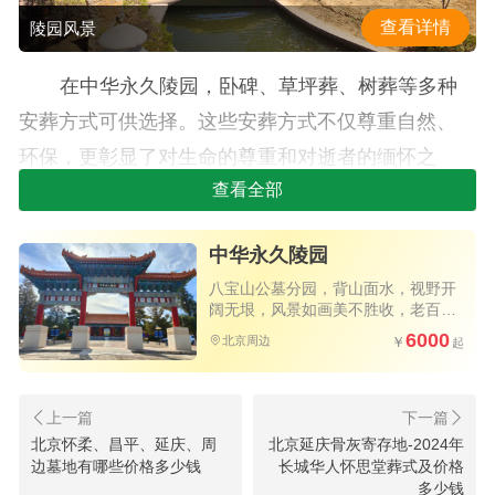
查看详情
陵园风景
在中华永久陵园，卧碑、草坪葬、树葬等多种
安葬方式可供选择。这些安葬方式不仅尊重自然、
环保，更彰显了对生命的尊重和对逝者的缅怀之
情。陵园内的墓碑设计风格多样，既有传统的石刻
查看全部
墓碑，也有现代简约风格的墓碑，为家属提供了丰
中华永久陵园
富的选择。价格公开透明，无任何隐形消费。卧碑
八宝山公墓分园，背山面水，视野开
价格为8800元，草坪葬和树葬价格分别为16800元
阔无垠，风景如画美不胜收，老百姓
和23800元。立碑的价格根据款式和材质的不同有所
买得起的优质公墓，公交直达园区大
6000
北京周边
门，祭扫方便
差异，从28800元到81800元不等，共有十余款供家
属选择。详情价格如下：
北京怀柔、昌平、延庆、周
北京延庆骨灰寄存地-2024年
中华永久陵园卧碑价格8800元
边墓地有哪些价格多少钱
长城华人怀思堂葬式及价格
多少钱