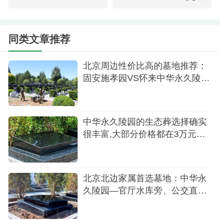
中华永久陵园草坪葬价格16800元
中华永久陵园树葬价格16800元、23800元
同类文章推荐
中华永久陵园立碑1价格：28800元
北京周边性价比高的墓地推荐：
中华永久陵园立碑2价格：29800元
固安施孝园VS怀来中华永久陵
中华永久陵园立碑3价格：36800元、39800元
园,哪家更适合
中华永久陵园立碑4价格：40000元-49800元
中华永久陵园的生态葬选择确实
（8款墓碑可选）
很丰富,大部分价格都在3万元预
中华永久陵园立碑5价格：50000元-55800元
算以内
（6款可选）
北京北边家属首选墓地：中华永
中华永久陵园立碑6价格：75800元
久陵园—官厅水库旁、公交直
达、性价比远超市区
中华永久陵园立碑7价格：81800元