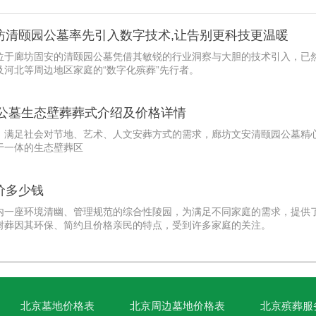
坊清颐园公墓率先引入数字技术,让告别更科技更温暖
位于廊坊固安的清颐园公墓凭借其敏锐的行业洞察与大胆的技术引入，已
河北等周边地区家庭的“数字化殡葬”先行者。
园公墓生态壁葬葬式介绍及价格详情
，满足社会对节地、艺术、人文安葬方式的需求，廊坊文安清颐园公墓精
于一体的生态壁葬区
价多少钱
内一座环境清幽、管理规范的综合性陵园，为满足不同家庭的需求，提供
树葬因其环保、简约且价格亲民的特点，受到许多家庭的关注。
北京墓地价格表
北京周边墓地价格表
北京殡葬服