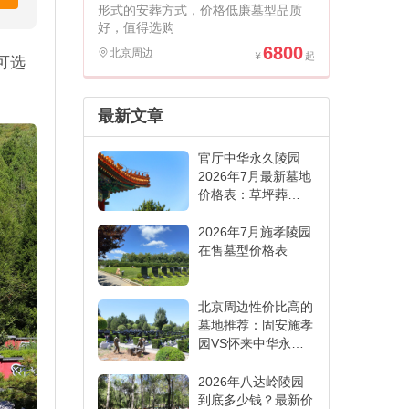
形式的安葬方式，价格低廉墓型品质
好，值得选购
6800
北京周边
可选
最新文章
官厅中华永久陵园
2026年7月最新墓地
价格表：草坪葬
6000元起,各葬式一
表看懂
2026年7月施孝陵园
在售墓型价格表
北京周边性价比高的
墓地推荐：固安施孝
园VS怀来中华永久
陵园,哪家更适合
2026年八达岭陵园
到底多少钱？最新价