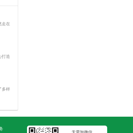
然走在
心打造
了多样
务
无需加微信