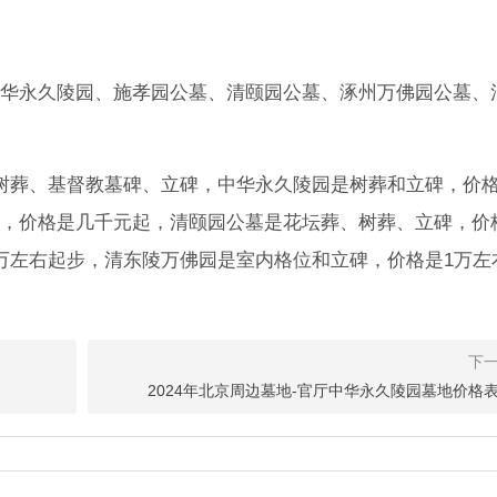
华永久陵园、施孝园公墓、清颐园公墓、涿州万佛园公墓、
树葬、基督教墓碑、立碑，中华永久陵园是树葬和立碑，价格
，价格是几千元起，清颐园公墓是花坛葬、树葬、立碑，价
万左右起步，清东陵万佛园是室内格位和立碑，价格是1万左
2024年北京周边墓地-官厅中华永久陵园墓地价格