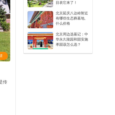
目表它来了！
北京延庆八达岭附近
有哪些生态葬墓地,
什么价格
北京周边选墓记：中
华永久陵园和固安施
孝园该怎么选？
情
是传