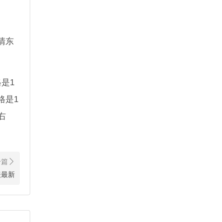
清东
是1
格是1
右
表最新