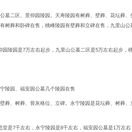
公墓二区、景仰园陵园。天寿陵园有树葬、壁葬、花坛葬、
有树葬和卧碑在售，桃峰陵园有壁葬和立碑在售，九里山公
仰园陵园是7万左右起步，九里山公墓二区是5万左右起步，
宁陵园、福安园公墓几个陵园在售
壁葬、树葬、骨灰格位、立碑。永宁陵园是花坛葬、树葬、
思堂是7千左右，永宁陵园是8千左右，福安园公墓是1万左右