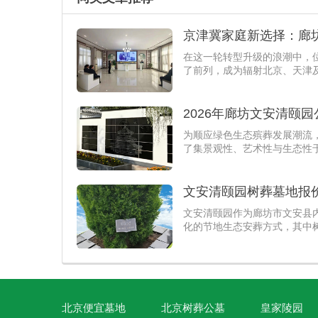
京津冀家庭新选择：廊
在这一轮转型升级的浪潮中，
了前列，成为辐射北京、天津及
2026年廊坊文安清颐
为顺应绿色生态殡葬发展潮流
了集景观性、艺术性与生态性
文安清颐园树葬墓地报
文安清颐园作为廊坊市文安县
化的节地生态安葬方式，其中
北京便宜墓地
北京树葬公墓
皇家陵园