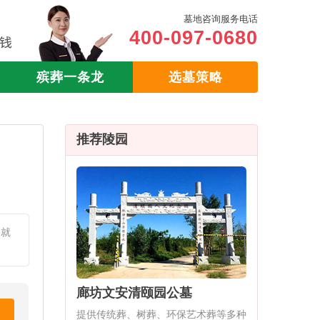
墓地咨询服务电话
400-097-0680
殡葬一条龙
选墓策略
推荐陵园
们就
廊坊文安清颐园公墓
提供传统葬、树葬、环保艺术葬等多种