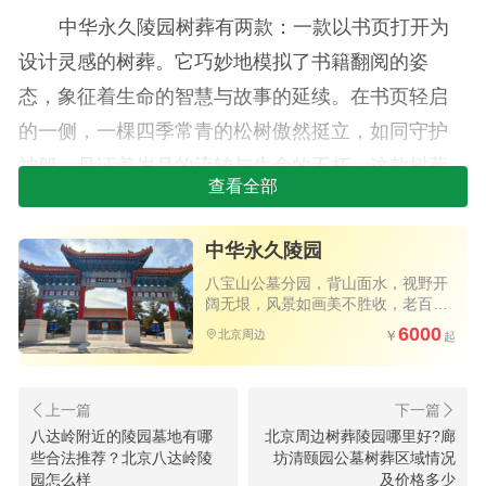
中华永久陵园树葬有两款：一款以书页打开为
设计灵感的树葬。它巧妙地模拟了书籍翻阅的姿
态，象征着生命的智慧与故事的延续。在书页轻启
的一侧，一棵四季常青的松树傲然挺立，如同守护
神般，见证着岁月的流转与生命的不朽。这款树葬
查看全部
分为单穴与双穴两种规格，以满足不同家庭的需
求。单穴价格大约在一万元左右，而双穴则温馨地
中华永久陵园
设计为两个相邻的安息之所，价格约为两万元，为
八宝山公墓分园，背山面水，视野开
亲人间的永恒相伴提供了可能。
阔无垠，风景如画美不胜收，老百姓
买得起的优质公墓，公交直达园区大
6000
北京周边
门，祭扫方便
另一款树葬，则是以树墓型阁位为核心，周围
以精致的石材围筑成一圈，中央精心栽培着几株生
机勃勃的树木。这种设计既体现了对自然的敬畏，
八达岭附近的陵园墓地有哪
北京周边树葬陵园哪里好?廊
又赋予了逝者一份宁静与尊严。其价格同样亲民，
些合法推荐？北京八达岭陵
坊清颐园公墓树葬区域情况
园怎么样
及价格多少