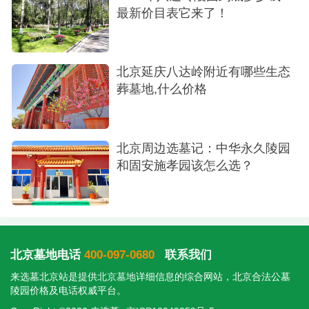
最新价目表它来了！
北京延庆八达岭附近有哪些生态
葬墓地,什么价格
北京周边选墓记：中华永久陵园
和固安施孝园该怎么选？
北京墓地电话
400-097-0680
联系我们
来选墓北京站是提供
北京墓地
详细信息的综合网站，北京合法公墓
陵园价格及电话权威平台。