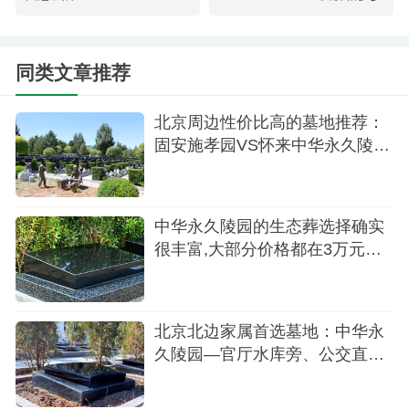
大约在一万元左右，让每一位希望以这种方式告别
世界的人都能拥有这份与自然同在的安宁。
同类文章推荐
中华永久陵园的树葬墓型设计，不仅是一次生
命的告别，更是一场关于爱与自然、记忆与希望的
北京周边性价比高的墓地推荐：
深刻对话。在这里，每一棵树都承载着家庭的记
固安施孝园VS怀来中华永久陵
忆，每一片叶都诉说着不朽的故事。
园,哪家更适合
中华永久陵园的生态葬选择确实
很丰富,大部分价格都在3万元预
算以内
北京北边家属首选墓地：中华永
久陵园—官厅水库旁、公交直
达、性价比远超市区