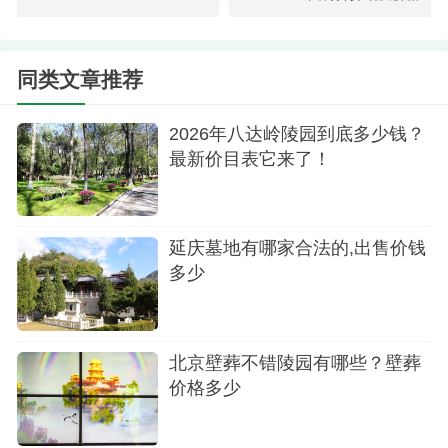
同类文章推荐
2026年八达岭陵园到底多少钱？
最新价目表它来了！
扫墓
延庆墓地有哪家合法的,出售价钱
4.扫墓专线车：无需预约，365天无间断早八点
多少
德胜门城楼东北角始发午十一点返回。
5.墓碑设计团队：专业的设计团队为您提供个性
化墓碑设计接洽--创意-- 设计--定案--施工一系列严谨
北京壁葬不错陵园有哪些？壁葬
价格多少
作业为亲人度身打造安息之所。
6.更对缅怀方式：家庭博物馆存储家庭珍贵资料