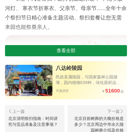
河灯、 寒衣节折寒衣、父亲节、母亲节......全年十余
个祭扫节日精心准备主题活动、祭扫套餐让您无需
来园也能祭奠亲人。
查看全部
八达岭陵园
民政直属陵园，与国家森林公园接
壤，园内植物539种，绿化面积达
80%以上
51600
延庆区
北京清明祭扫指南：时间讲
北京目前树葬的大概价格是
究与贡品准备及注意事项？
多少？北京周边中华永久陵
园树葬介绍及价格