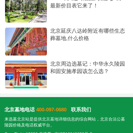
进入陵园。
最新价目表它来了！
3.公交：德胜门北侧停车场乘坐919路公交车，
至八达岭森林公园下车。德胜门北侧停车场乘坐877
北京延庆八达岭附近有哪些生态
路公交车，至八达岭前山停车场下车。
葬墓地,什么价格
4.选墓专车：咨询来选墓热线电话，预约免费选
墓专车，上门接送，实地看墓。
北京周边选墓记：中华永久陵园
和固安施孝园该怎么选？
北京墓地电话
400-097-0680
联系我们
来选墓北京站是提供
北京墓地
详细信息的综合网站，北京合法公墓
陵园价格及电话权威平台。