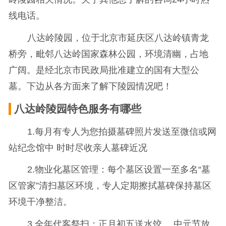
线电话。
八达岭陵园，位于北京市延庆区八达岭镇青龙
桥旁，毗邻八达岭国家森林公园，环境清幽，占地
广阔。是经北京市民政局批准建立的国有大型公
墓。下边从各方面来了解下陵园情况吧！
八达岭陵园特色服务有哪些
1.每月有专人为您拍摄墓碑照片发送至微信或网
站纪念馆中 时时尽收亲人墓碑近况
2.物业化墓区管理：每个墓区设置一至多名“墓
区管家”清扫墓区环境，专人定期擦拭墓碑保持墓区
环境干净整洁。
3.全年代客祭扫：正月初五送水饺 、中元节放