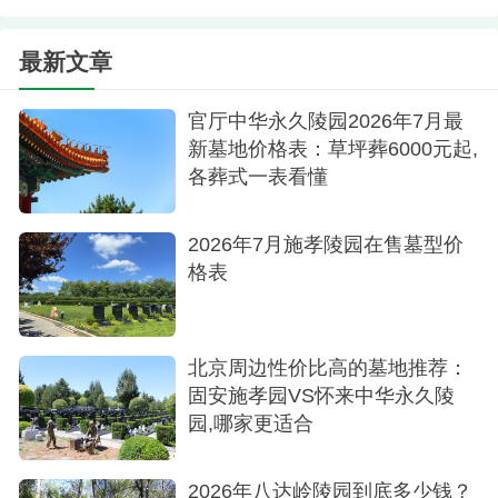
的专属空间，家族谱系馆、经典照片馆、家族记事
馆、祭扫集录馆、开放展示馆等。
最新文章
7.扫墓记录：扫一扫墓碑上的二维码，拍几张扫
官厅中华永久陵园2026年7月最
墓的照片，录一段视频，对亲人说上几句话，永久
新墓地价格表：草坪葬6000元起,
各葬式一表看懂
留存扫墓记录里，记录下您对亲人每一次“爱”的涌
动。
2026年7月施孝陵园在售墓型价
交通有四种方式可以到达
格表
1.班车：每日早8点，德胜门北侧停车场发车，
经京藏高速（原八达岭高速）直达陵园，中午11点
北京周边性价比高的墓地推荐：
左右返回市区。
固安施孝园VS怀来中华永久陵
园,哪家更适合
2.自驾：京藏高速（原八达岭高速）行驶至水关
长城出口，沿辅路前行2公里，过红绿灯150米右转
2026年八达岭陵园到底多少钱？