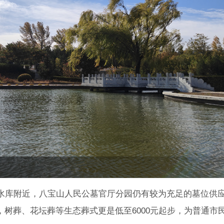
厅水库附近，八宝山人民公墓官厅分园仍有较为充足的墓位供
，树葬、花坛葬等生态葬式更是低至6000元起步，为普通市