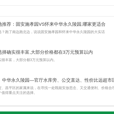
地推荐：固安施孝园VS怀来中华永久陵园,哪家更适合
选？跑了南边跑北边，说说固安施孝园和怀来中华永久陵园的大实话
选择确实很丰富,大部分价格都在3万元预算以内
实很丰富，大部分都3万元预算以内。
：中华永久陵园—官厅水库旁、公交直达、性价比远超市
淀、昌平区的家属来说，在寻找一处既能安放思念、又交通便利、价格合
个值得重点关注的选择。