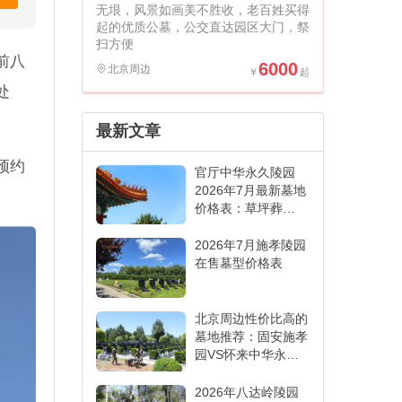
无垠，风景如画美不胜收，老百姓买得
起的优质公墓，公交直达园区大门，祭
扫方便
前八
6000
北京周边
处
最新文章
预约
官厅中华永久陵园
2026年7月最新墓地
价格表：草坪葬
6000元起,各葬式一
表看懂
2026年7月施孝陵园
在售墓型价格表
北京周边性价比高的
墓地推荐：固安施孝
园VS怀来中华永久
陵园,哪家更适合
2026年八达岭陵园