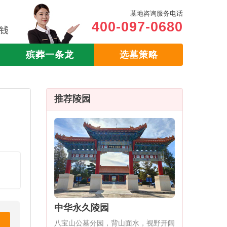
墓地咨询服务电话
400-097-0680
殡葬一条龙
选墓策略
推荐陵园
园
中华永久陵园
八宝山公墓分园，背山面水，视野开阔