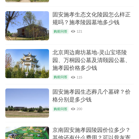
固安施孝生态文化陵园怎么样正
规吗？施孝陵园墓地多少钱
购前问答
121
北京周边廊坊墓地-灵山宝塔陵
园、万桐园公墓及清颐园公墓、
施孝园价格多少钱
购前问答
115
固安施孝园生态葬几个墓碑？价
格分别是多少钱
购前问答
200
京南固安施孝园陵园价位多少？
其他还有什么费用？可以骨灰寄