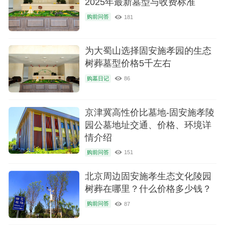
2025年最新墓型与收费标准
购前问答
181
为大蜀山选择固安施孝园的生态
树葬墓型价格5千左右
购墓日记
86
京津冀高性价比墓地-固安施孝陵
园公墓地址交通、价格、环境详
情介绍
购前问答
151
北京周边固安施孝生态文化陵园
树葬在哪里？什么价格多少钱？
购前问答
87