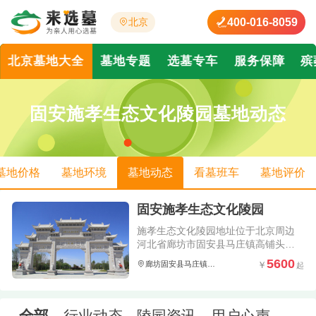
400-016-8059
北京
北京墓地大全
墓地专题
选墓专车
服务保障
殡
固安施孝生态文化陵园墓地动态
墓地价格
墓地环境
墓地动态
看墓班车
墓地评价
固安施孝生态文化陵园
施孝生态文化陵园地址位于北京周边
河北省廊坊市固安县马庄镇高铺头村,
在施孝生态文化陵园详情页可以在线
5600
廊坊固安县马庄镇高铺头村
查看关于施孝生态文化陵园价格、陵
园墓地环境照片以及了解到施孝生态
文化陵园怎么样、电话是多少;并且会
实时更新施孝生态文化陵园简介、墓
全部
行业动态
陵园资讯
用户心声