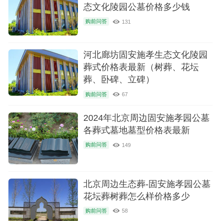
态文化陵园公墓价格多少钱
购前问答
131
河北廊坊固安施孝生态文化陵园
葬式价格表最新（树葬、花坛
葬、卧碑、立碑）
购前问答
67
2024年北京周边固安施孝园公墓
各葬式墓地墓型价格表最新
购前问答
149
北京周边生态葬-固安施孝园公墓
花坛葬树葬怎么样价格多少
购前问答
58