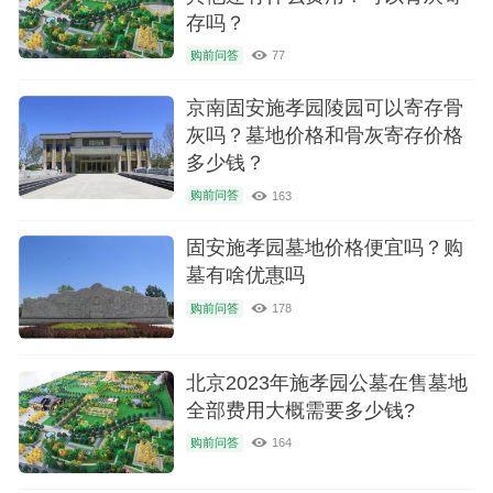
存吗？
购前问答
77
京南固安施孝园陵园可以寄存骨
灰吗？墓地价格和骨灰寄存价格
多少钱？
购前问答
163
固安施孝园墓地价格便宜吗？购
墓有啥优惠吗
购前问答
178
北京2023年施孝园公墓在售墓地
全部费用大概需要多少钱?
购前问答
164