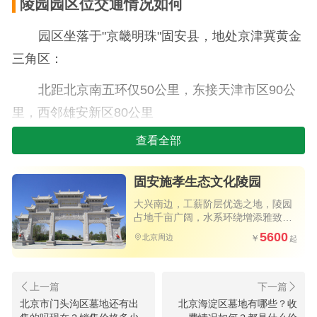
陵园园区位交通情况如何
园区坐落于"京畿明珠"固安县，地处京津冀黄金
三角区：
北距北京南五环仅50公里，东接天津市区90公
里，西邻雄安新区80公里
查看全部
立体交通网络完善：
大广高速（园区东侧）
固安施孝生态文化陵园
荣乌高速（南侧）
大兴南边，工薪阶层优选之地，陵园
占地千亩广阔，水系环绕增添雅致，
立碑不到两万，性价比极高
G112国道（南侧）
5600
北京周边
提供北京市区免费接送专车服务，自驾客户导
航"固安施孝园"即可直达。
北京市门头沟区墓地还有出
北京海淀区墓地有哪些？收