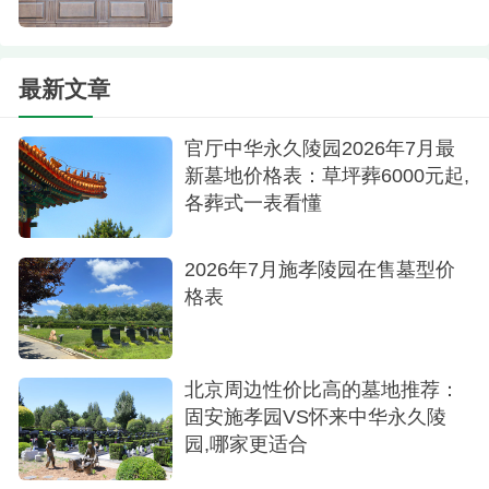
业务厅
最新文章
陵园在售墓型葬式及价格多少
官厅中华永久陵园2026年7月最
推出多价位生态葬与立碑葬式：
新墓地价格表：草坪葬6000元起,
1.生态葬区：
各葬式一表看懂
花坛葬（5600元起）、纪念树葬（15000元
2026年7月施孝陵园在售墓型价
起）
格表
2.文化区：
仁孝苑（18800元起）、仁贤苑（26800元
北京周边性价比高的墓地推荐：
起）、仁寿苑（35000元起）
固安施孝园VS怀来中华永久陵
园,哪家更适合
3.高端定制区：