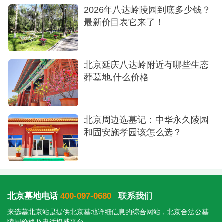
义字系列墓区（45800-63800元）
2026年八达岭陵园到底多少钱？
最新价目表它来了！
施孝园园区环境怎么样
景观设计：采用"四季常青"理念，主要种植松
北京延庆八达岭附近有哪些生态
柏、黄杨等长青植物
葬墓地,什么价格
空间规划：突破传统墓园格局，打造园林式景
观群落
北京周边选墓记：中华永久陵园
配套设施：专业礼仪团队、星级卫生间、宾客
和固安施孝园该怎么选？
休息区
固安施孝园园区实行预约参观制，提供专业顾
问一对一服务。近期推出"孝亲惠民"活动，部分墓型
北京墓地电话
400-097-0680
联系我们
享受特别优惠，详情可致电咨询。
来选墓北京站是提供
北京墓地
详细信息的综合网站，北京合法公墓
陵园价格及电话权威平台。