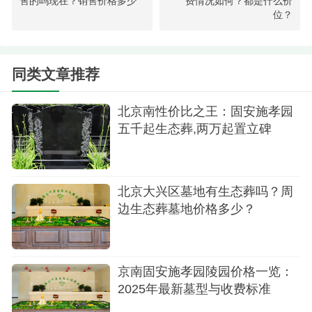
陵园文化理念介绍
售的吗现在？销售价格多少
费情况如何？都是什么价
位？
以"孝道传承、生态和谐"为核心理念，园区规划
三大功能板块：
同类文章推荐
文化游览区：孝道文化展示长廊
北京南性价比之王：固安施孝园
殡仪服务区：现代化殡仪服务中心
五千起生态葬,两万起置立碑
墓园礼葬区：多元化安葬园区
北京大兴区墓地有生态葬吗？周
边生态葬墓地价格多少？
京南固安施孝园陵园价格一览：
2025年最新墓型与收费标准