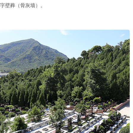
字壁葬（骨灰墙）。