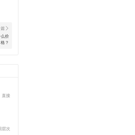
什么价
格？
，直接
同层次