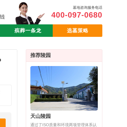
墓地咨询服务电话
400-097-0680
殡葬一条龙
选墓策略
推荐陵园
？
较
天山陵园
通过了ISO质量和环境两项管理体系认