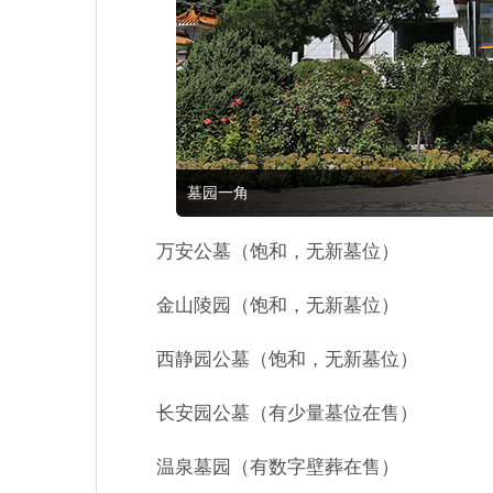
墓园一角
万安公墓（饱和，无新墓位）
金山陵园（饱和，无新墓位）
西静园公墓（饱和，无新墓位）
长安园公墓（有少量墓位在售）
温泉墓园（有数字壁葬在售）