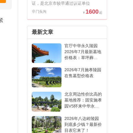
证，是北京市较早通过认证单位
1600
门头沟
紧
最新文章
官厅中华永久陵园
2026年7月最新墓地
价格表：草坪葬
6000元起,各葬式一
表看懂
2026年7月施孝陵园
在售墓型价格表
北京周边性价比高的
墓地推荐：固安施孝
园VS怀来中华永久
陵园,哪家更适合
2026年八达岭陵园
到底多少钱？最新价
目表它来了！