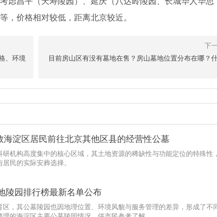
考虑昌平（天寿陵园）、延庆（八达岭陵园、长城华人华思
等，价格相对较低，距离北京较近。
格、环境
目前房山区有没有墓地在售？房山墓地位置分布在哪？
数海淀区居民前往北京其他区县的经营性公墓
科研机构高度集中的核心区域，其土地资源的稀缺性与功能定位的特殊性
与居民的实际安葬选择。
墓地陵园排行榜最新名单公布
育区，其公墓陵园也因地理位置、环境风貌与服务管理的差异，形成了不
整理的海淀区主要公墓陵园情况，供市民参考了解。