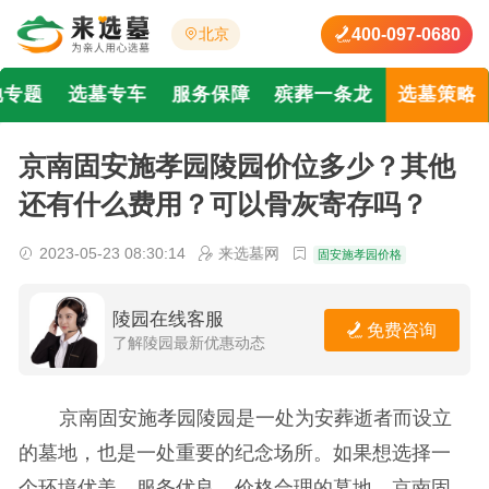
400-097-0680
北京
地专题
选墓专车
服务保障
殡葬一条龙
选墓策略
京南固安施孝园陵园价位多少？其他
还有什么费用？可以骨灰寄存吗？
2023-05-23 08:30:14
来选墓网
固安施孝园价格
陵园在线客服
免费咨询
了解陵园最新优惠动态
京南固安施孝园陵园是一处为安葬逝者而设立
的墓地，也是一处重要的纪念场所。如果想选择一
个环境优美、服务优良、价格合理的墓地，京南固