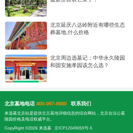
北京延庆八达岭附近有哪些生态
葬墓地,什么价格
北京周边选墓记：中华永久陵园
和固安施孝园该怎么选？
北京墓地电话
400-097-0680
联系我们
来选墓北京站是提供
北京墓地
详细信息的综合网站，北京合法公墓
陵园价格及电话权威平台。
CopyRight ©2026 来选墓
京ICP12049059号-5