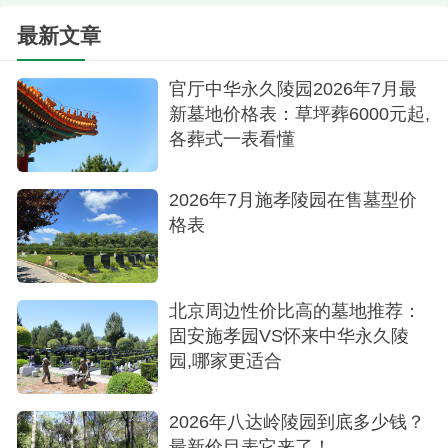
最新文章
官厅中华永久陵园2026年7月最
新墓地价格表：草坪葬6000元起,
各葬式一表看懂
2026年7月施孝陵园在售墓型价
格表
北京周边性价比高的墓地推荐：
固安施孝园VS怀来中华永久陵
园,哪家更适合
2026年八达岭陵园到底多少钱？
最新价目表它来了！