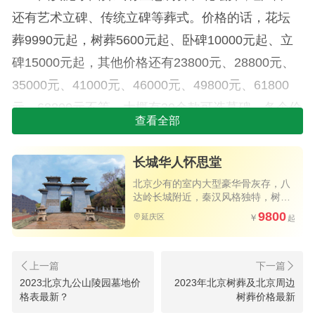
还有艺术立碑、传统立碑等葬式。价格的话，花坛
葬9990元起，树葬5600元起、卧碑10000元起、立
碑15000元起，其他价格还有23800元、28800元、
35000元、41000元、46000元、49800元、61800
元、68800元不等，大概有30余款可选墓碑，各个价
查看全部
位都有，可以说性价比十足，可以满足不同用户需
求。
长城华人怀思堂
京南固安施孝园陵园的价格是根据墓地的类
北京少有的室内大型豪华骨灰存，八
达岭长城附近，秦汉风格独特，树葬
型、位置、面积等因素而定的。一般来说，墓地的
和自然石景观葬式别致，环境优美宁
9800
延庆区
静，是安息的理想之地
价格越高，墓穴的面积越大，服务也越好。但是，
如果您想要选择一个性价比高的墓地，建议您可以
咨询我们的客服人员，他们会为您提供更加详细的
2023北京九公山陵园墓地价
2023年北京树葬及北京周边
信息。咨询热线400-0970680
格表最新？
树葬价格最新