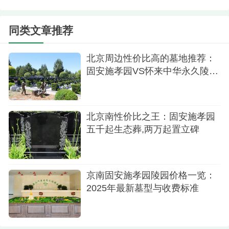
除了价格，京南固安施孝园陵园还有其他的费
用。例如，管理费、服务费、清明节祭扫费等等。
同类文章推荐
这些费用都是根据您的具体情况而定的，如果您需
要了解更多的费用信息，建议您可以咨询我们的客
北京周边性价比高的墓地推荐：
固安施孝园VS怀来中华永久陵
服人员。
园,哪家更适合
京南固安施孝园陵园还可以骨灰寄存。京南固
安施孝园陵园是一个环境优美、服务优良、价格合
北京南性价比之王：固安施孝园
理的墓地。如果您想要将逝者的骨灰寄存在园内，
五千起生态葬,两万起置立碑
我们为您提供专业的骨灰寄存服务，让您可以将逝
者的骨灰安全、放心地寄存在园内。
京南固安施孝园陵园价格一览：
2025年最新墓型与收费标准