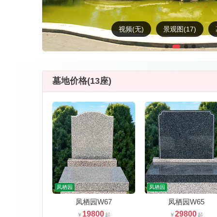
视频(无)
景观图(17)
墓地价格(13座)
凤栖园
凤栖园
凤栖园W67
凤栖园W65
19800
29800