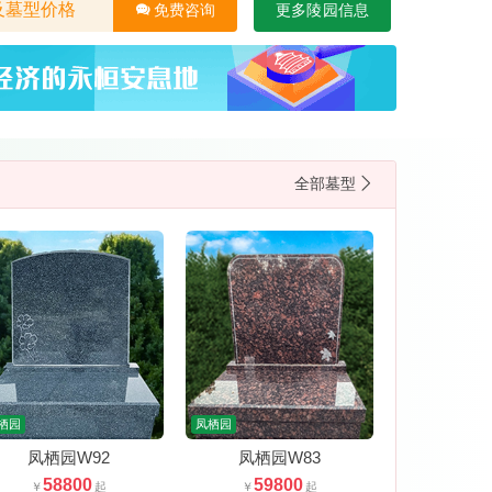
及墓型价格
免费咨询
更多陵园信息
全部墓型
栖园
凤栖园
凤栖园W92
凤栖园W83
58800
59800