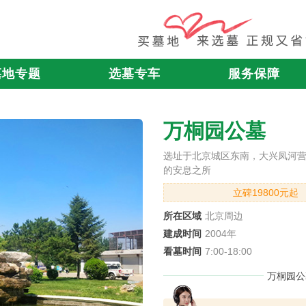
墓地专题
选墓专车
服务保障
万桐园公墓
选址于北京城区东南，大兴凤河
的安息之所
立碑19800元起
所在区域
北京周边
建成时间
2004年
看墓时间
7:00-18:00
万桐园公