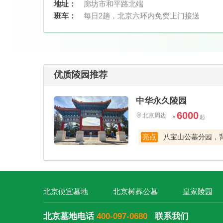
地址：
廊坊市和平路北端
班车：
每日2趟，北京六环内免费上门接送
优质陵园推荐
中华永久陵园
6000
北京周边
北京东部高品质的合法陵园，价格亲民。坐拥山环水抱之自然美景，花园式环境三季花开不败，四季绿意盎然，高速直达。
亮点
北京便宜墓地
北京树葬公墓
皇家陵园
北京墓地电话
400-097-0680
联系我们