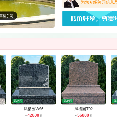
为您介绍陵园信息
墓型(13)
凤栖园
凤栖园
凤
凤栖园W96
凤栖园T02
42800
56800