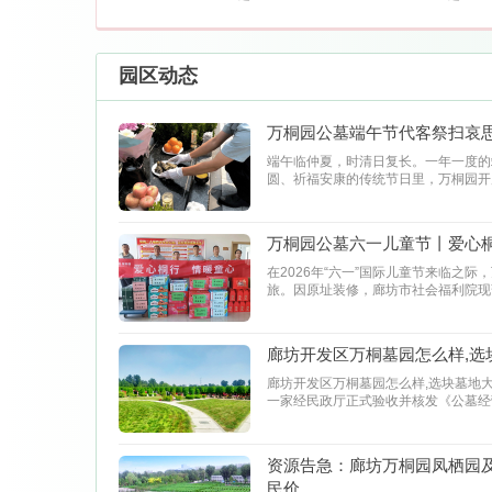
园区动态
万桐园公墓端午节代客祭扫哀
端午临仲夏，时清日复长。一年一度的
圆、祈福安康的传统节日里，万桐园开
万桐园公墓六一儿童节丨爱心桐
在2026年“六一”国际儿童节来临之
旅。因原址装修，廊坊市社会福利院现
廊坊开发区万桐墓园怎么样,选
廊坊开发区万桐墓园怎么样,选块墓地
一家经民政厅正式验收并核发《公墓经
资源告急：廊坊万桐园凤栖园及
民价