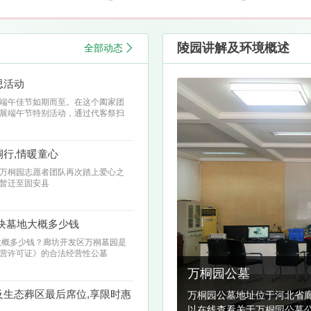
陵园讲解及环境概述
全部动态
思活动
端午佳节如期而至。在这个阖家团
展端午节特别活动，通过代客祭扫
行,情暖童心
际，万桐园志愿者团队再次踏上爱心之
暂迁至固安县
块墓地大概多少钱
大概多少钱？廊坊开发区万桐墓园是
营许可证》的合法经营性公墓
万桐园公墓
生态葬区最后席位,享限时惠
万桐园公墓地址位于河北省廊
以在线查看关于万桐园公墓