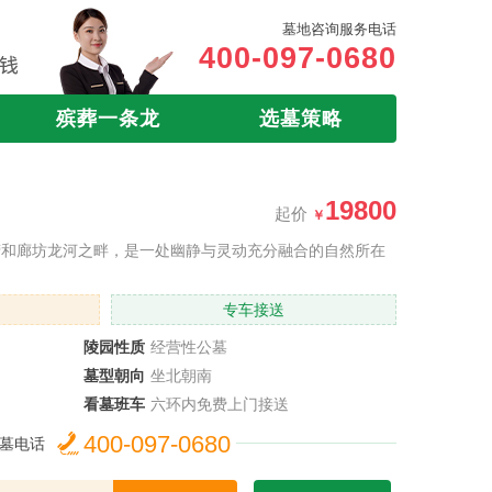
墓地咨询服务电话
400-097-0680
殡葬一条龙
选墓策略
19800
起价
营和廊坊龙河之畔，是一处幽静与灵动充分融合的自然所在
专车接送
陵园性质
经营性公墓
墓型朝向
坐北朝南
看墓班车
六环内免费上门接送
400-097-0680
墓电话