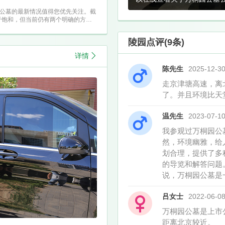
万桐园公墓怎么样、电话是多
公墓的最新情况值得您优先关注。截
型价格、安葬的名人及陵园动
趋于饱和，但当前仍有两个明确的方向
陵园点评(9条)
详情
陈先生
2025-12-3
走京津塘高速，离
了。并且环境比天
温先生
2023-07-1
我参观过万桐园公
然，环境幽雅，给
划合理，提供了多
的导览和解答问题
说，万桐园公墓是
吕女士
2022-06-0
万桐园公墓是上市
距离北京较近。