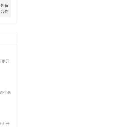
内外贸
易合作
万桐园
敬生命
全面开