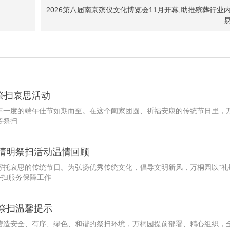
2026第八届南京殡仪文化博览会11月开幕,助推殡葬行业
祭扫哀思活动
年一度的端午佳节如期而至。在这个阖家团圆、祈福安康的传统节日里，
客祭扫
年清明祭扫活动温情回顾
寄托哀思的传统节日。为弘扬优秀传统文化，倡导文明新风，万桐园以“礼
祭扫服务保障工作
明祭扫温馨提示
营造安全、有序、绿色、和谐的祭扫环境，万桐园提前部署、精心组织，