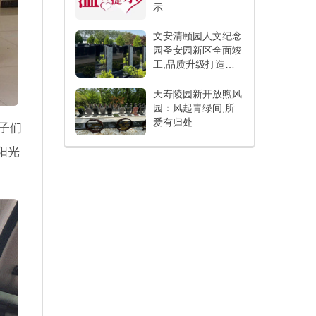
示
文安清颐园人文纪念
园圣安园新区全面竣
工,品质升级打造人
文纪念新标杆
天寿陵园新开放煦风
园：风起青绿间,所
爱有归处
子们
阳光