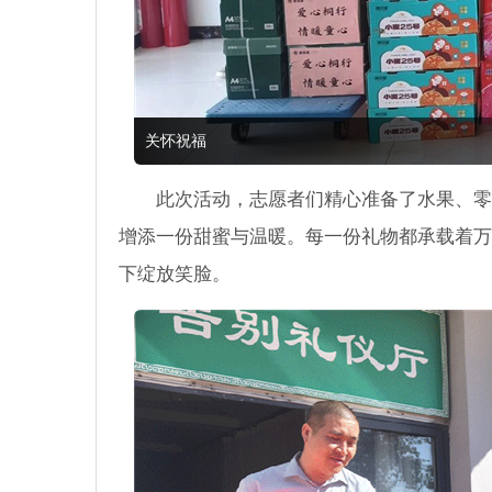
关怀祝福
此次活动，志愿者们精心准备了水果、零
增添一份甜蜜与温暖。每一份礼物都承载着万
下绽放笑脸。