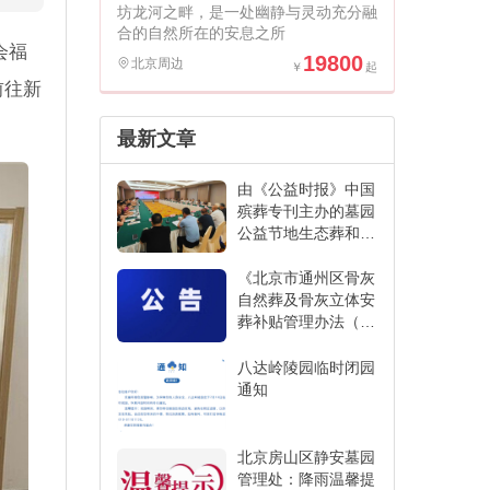
坊龙河之畔，是一处幽静与灵动充分融
合的自然所在的安息之所
会福
19800
北京周边
前往新
最新文章
由《公益时报》中国
殡葬专刊主办的墓园
公益节地生态葬和创
新发展经验交流活动
在江苏省宜兴市举办
《北京市通州区骨灰
自然葬及骨灰立体安
葬补贴管理办法（征
求意见稿）》
八达岭陵园临时闭园
通知
北京房山区静安墓园
管理处：降雨温馨提