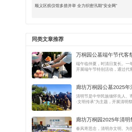
顺义区殡仪馆多措并举 全力织密汛期“安全网”
同类文章推荐
万桐园公墓端午节代客
端午临仲夏，时清日复长。一
开展端午节特别活动，通过代
廊坊万桐园公墓2025
清明节是中华民族缅怀先人、
·文明传承”为主题，开展清明
廊坊万桐园2025年清
春风寄思念，清明亦文明。为