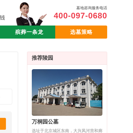
墓地咨询服务电话
400-097-0680
殡葬一条龙
选墓策略
推荐陵园
县
万桐园公墓
选址于北京城区东南，大兴凤河营和廊