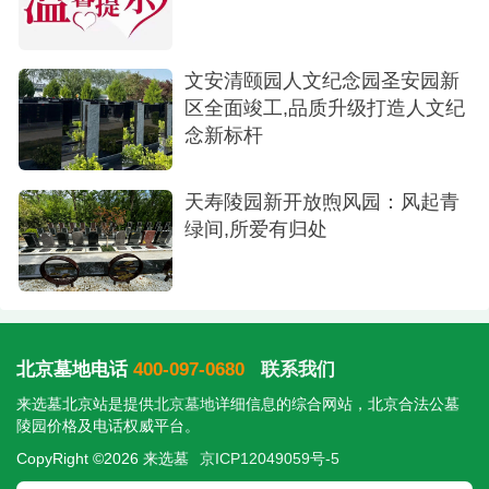
文安清颐园人文纪念园圣安园新
区全面竣工,品质升级打造人文纪
念新标杆
天寿陵园新开放煦风园：风起青
绿间,所爱有归处
北京墓地电话
400-097-0680
联系我们
来选墓北京站是提供
北京墓地
详细信息的综合网站，北京合法公墓
陵园价格及电话权威平台。
CopyRight ©2026 来选墓
京ICP12049059号-5