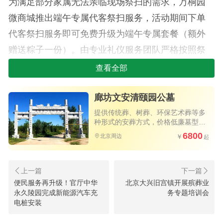
为满足部分家属无法亲临现场祭扫的需求，万桐园
微商城推出端午专属代客祭扫服务，活动期间下单
代客祭扫服务即可免费升级为端午专属套餐（额外
赠送粽子一份）。由专业礼仪服务团队严格按照祭
扫流程，代为擦拭墓碑、敬献鲜花、供奉祭品、焚
查看全部
香祈福、鞠躬致哀，并将祭扫过程通过照片形式反
廊坊文安清颐园公墓
馈给家属，让距离不再阻隔思念，细致的服务也收
获了客户的一致好评。
提供传统葬、树葬、环保艺术葬等多
种形式的安葬方式，价格低廉墓型品
质好，值得选购
6800
北京周边
便民服务再升级！官厅中华
北京大兴旧宫镇开展殡葬业
永久陵园完成新能源汽车充
务专题培训会
电桩安装