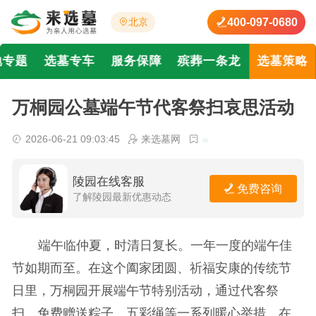
400-097-0680
北京
地专题
选墓专车
服务保障
殡葬一条龙
选墓策略
万桐园公墓端午节代客祭扫哀思活动
2026-06-21 09:03:45
来选墓网
陵园在线客服
免费咨询
了解陵园最新优惠动态
端午临仲夏，时清日复长。一年一度的端午佳
节如期而至。在这个阖家团圆、祈福安康的传统节
日里，万桐园开展端午节特别活动，通过代客祭
扫、免费赠送粽子、五彩绳等一系列暖心举措，在