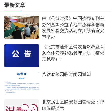
最新文章
由《公益时报》中国殡葬专刊主
端午粽
办的墓园公益节地生态葬和创新
发展经验交流活动在江苏省宜兴
温情守护暖人心
市举办
多年来，万桐园不断探索传统祭祀文化与现代
《北京市通州区骨灰自然葬及骨
人文关怀的有机融合，积极以细致入微的服务举措
灰立体安葬补贴管理办法（征求
意见稿）》
打造一个有温度、有情感、有记忆的人文纪念空
间。未来，万桐园将持续优化服务内容，提升服务
八达岭陵园临时闭园通知
质量，践行“让两个世界的人都满意”的企业理念。
北京房山区静安墓园管理处：降
雨温馨提示