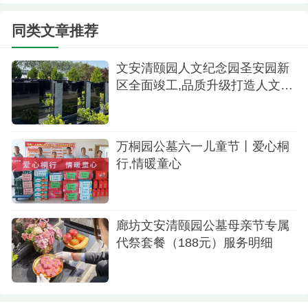
同类文章推荐
代客祭扫
粽香飘溢传温情
文安清颐园人文纪念园圣安园新
区全面竣工,品质升级打造人文纪
端午节当天，万桐园为每一户前来祭扫的客户
念新标杆
免费送上礼粽（每个家庭1份）、五彩绳手链、香囊
等节日好物。一份份节日礼品，一声声暖心问候，
万桐园公墓六一儿童节丨爱心桐
让前来追思的家属真切感受到浓浓的节日氛围与贴
行,情暖童心
心关怀。
廊坊文安清颐园公墓母亲节专属
代祭套餐（188元）服务明细