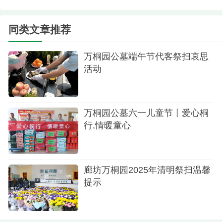
同类文章推荐
万桐园公墓端午节代客祭扫哀思
缅怀先烈
活动
生态安葬 回归自然
在生命的故事里，离别从来不是终点，而是另
万桐园公墓六一儿童节丨爱心桐
一种形式的延续。4月2日，万桐园举行了第二届花
行,情暖童心
坛生态葬集体安葬仪式，在工作人员引导下，亲属
将逝者骨灰安放在花坛中，覆上福土，献上鲜花，
融入大地，回归自然。
廊坊万桐园2025年清明祭扫温馨
提示
这里没有冰冷的石碑，只有四季轮转的芬芳。
随着时间的推移，花坛葬多了一份对生命的温柔诠
释，为后代留一片净土，让爱更深远。在这里，祭