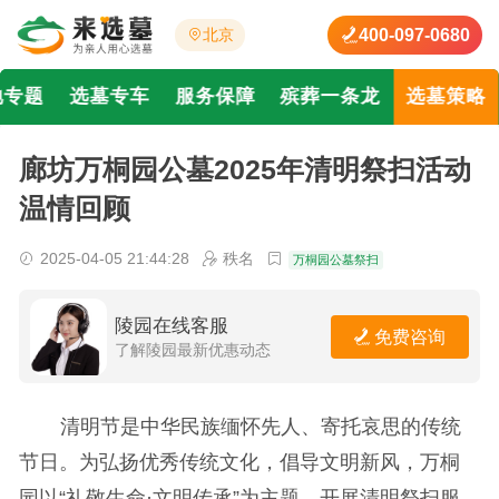
400-097-0680
北京
地专题
选墓专车
服务保障
殡葬一条龙
选墓策略
廊坊万桐园公墓2025年清明祭扫活动
温情回顾
2025-04-05 21:44:28
秩名
万桐园公墓祭扫
陵园在线客服
免费咨询
了解陵园最新优惠动态
清明节是中华民族缅怀先人、寄托哀思的传统
节日。为弘扬优秀传统文化，倡导文明新风，万桐
园以“礼敬生命·文明传承”为主题，开展清明祭扫服