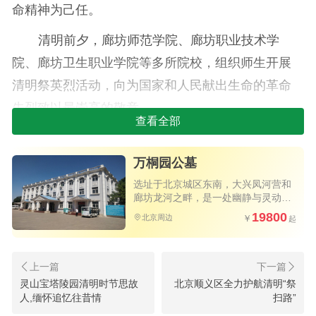
命精神为己任。
清明前夕，廊坊师范学院、廊坊职业技术学
院、廊坊卫生职业学院等多所院校，组织师生开展
清明祭英烈活动，向为国家和人民献出生命的革命
先烈致以最崇高的敬意。
查看全部
松柏苍翠，庄严肃穆，学生们以敬献鲜花、鞠
躬默哀、聆听英烈事迹等方式，缅怀先烈的丰功伟
万桐园公墓
绩，传承英烈的革命精神。这不仅是一次对烈士的
选址于北京城区东南，大兴凤河营和
廊坊龙河之畔，是一处幽静与灵动充
缅怀，还是一次生动的爱国主义教育，让学生们在
分融合的自然所在的安息之所
19800
北京周边
祭扫中感悟生命的重量。
灵山宝塔陵园清明时节思故
北京顺义区全力护航清明“祭
人,缅怀追忆往昔情
扫路”