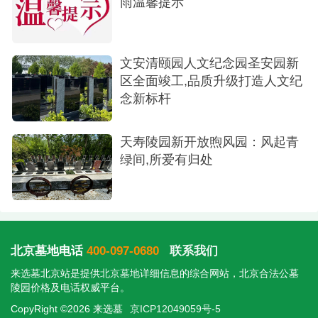
雨温馨提示
碑、敬献鲜花、鞠躬致意，并通过照片将仪式全程
传递给客户，为客户提供温暖贴心和多样化的追思
选择。
文安清颐园人文纪念园圣安园新
区全面竣工,品质升级打造人文纪
念新标杆
天寿陵园新开放煦风园：风起青
绿间,所爱有归处
代客祭扫
北京墓地电话
400-097-0680
联系我们
绿色清明 文明新风
来选墓北京站是提供
北京墓地
详细信息的综合网站，北京合法公墓
陵园价格及电话权威平台。
思亲莫让烟尘扰，文明新风慰先人。为更好地
CopyRight ©2026 来选墓
京ICP12049059号-5
满足广大客户祭扫悼念、追思亲人的需求，万桐园