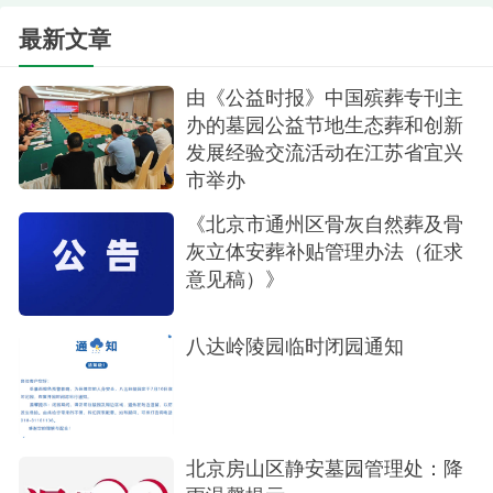
扫也不再只是肃穆的仪式，更是一场与自然的对
最新文章
话，一次心灵的治愈。
由《公益时报》中国殡葬专刊主
办的墓园公益节地生态葬和创新
发展经验交流活动在江苏省宜兴
市举办
《北京市通州区骨灰自然葬及骨
灰立体安葬补贴管理办法（征求
意见稿）》
生态安葬
八达岭陵园临时闭园通知
代客祭扫 遥寄深情
万桐园推出的多种“代客祭扫”服务，弥补了部分
北京房山区静安墓园管理处：降
客户无法亲自来园祭扫亲人的遗憾。礼仪师擦拭墓