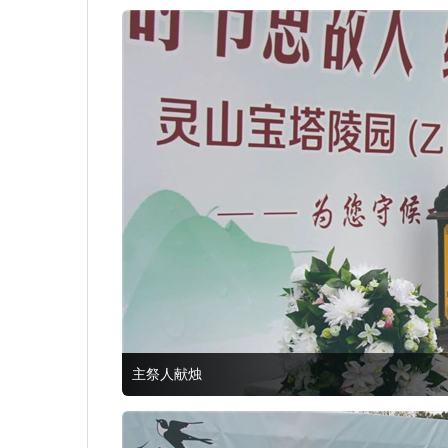
主祭人献烛