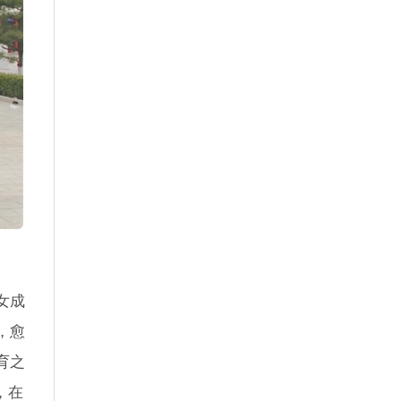
女成
，愈
育之
，在