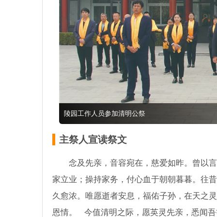
陵园工作人员参加清明公祭
主祭人宣读祭文
念及先亲，音容宛在，慈爱如昨。曾以言
家立业；操持家务，付心血于朝朝暮暮。往昔
久愈浓。唯愿逝者安息，福佑子孙，在天之灵
恩情。 今值清明之际，愿英灵先亲，悉闻吾