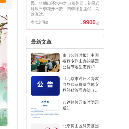
民。坐拥山环水抱之自然美景，花园式
环境三季花开不败，四季绿意盎然，高
速直达。
9900
北京周边
最新文章
由《公益时报》中国
殡葬专刊主办的墓园
公益节地生态葬和创
新发展经验交流活动
在江苏省宜兴市举办
《北京市通州区骨灰
自然葬及骨灰立体安
葬补贴管理办法（征
求意见稿）》
八达岭陵园临时闭园
通知
北京房山区静安墓园