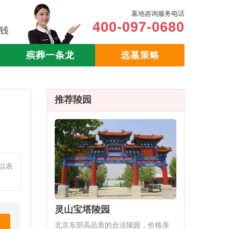
墓地咨询服务电话
400-097-0680
殡葬一条龙
选墓策略
推荐陵园
以表
灵山宝塔陵园
北京东部高品质的合法陵园，价格亲