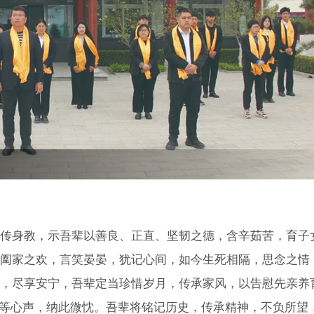
传身教，示吾辈以善良、正直、坚韧之德，含辛茹苦，育子
阖家之欢，言笑晏晏，犹记心间，如今生死相隔，思念之情
，尽享安宁，吾辈定当珍惜岁月，传承家风，以告慰先亲养
等心声，纳此微忱。吾辈将铭记历史，传承精神，不负所望