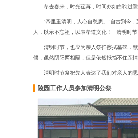
冬去春来，时光荏苒，时间亦如白驹过
“帝里重清明，人心自愁思。”自古到今
人，以示不忘祖，以表孝道文化！ 清明时节
清明时节，也应为亲人祭扫擦拭墓碑，献
候，虽然阴阳两相隔，但是依然抵挡不住亲
清明时节祭祀先人表达了我们对亲人的思
陵园工作人员参加清明公祭