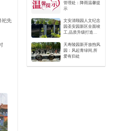
管理处：降雨温馨提
示
祭祀先
文安清颐园人文纪念
园圣安园新区全面竣
工,品质升级打造人
文纪念新标杆
天寿陵园新开放煦风
时
园：风起青绿间,所
爱有归处