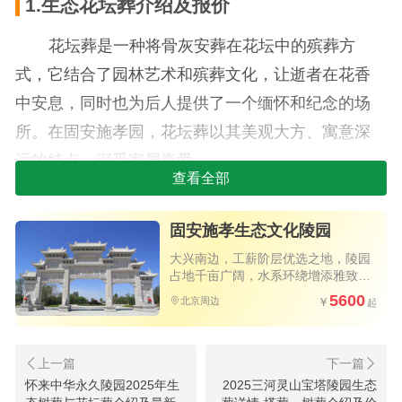
1.生态花坛葬介绍及报价
花坛葬是一种将骨灰安葬在花坛中的殡葬方
式，它结合了园林艺术和殡葬文化，让逝者在花香
中安息，同时也为后人提供了一个缅怀和纪念的场
所。在固安施孝园，花坛葬以其美观大方、寓意深
远的特点，深受家属喜爱。
查看全部
仁堂苑花坛葬（经济型）：参考售价为5600
元。这种花坛葬以简约实用为主，整体设计为一个
固安施孝生态文化陵园
长方体装置，内部种植有各类鲜花，既美观又经
大兴南边，工薪阶层优选之地，陵园
占地千亩广阔，水系环绕增添雅致，
济，适合预算有限的家庭选择。
立碑不到两万，性价比极高
5600
北京周边
仁堂苑花坛葬（豪华型）：参考售价为9990
元。这种花坛葬设计更为精致，墓型打开如书的样
子，内部种植有各种类型的花朵，寓意着生命的绽
怀来中华永久陵园2025年生
2025三河灵山宝塔陵园生态