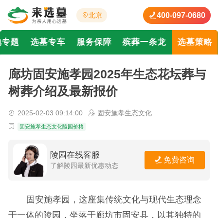
400-097-0680
北京
地专题
选墓专车
服务保障
殡葬一条龙
选墓策略
廊坊固安施孝园2025年生态花坛葬与
树葬介绍及最新报价
2025-02-03 09:14:00
固安施孝生态文化
固安施孝生态文化陵园价格
陵园在线客服
免费咨询
了解陵园最新优惠动态
固安施孝园，这座集传统文化与现代生态理念
于一体的陵园，坐落于廊坊市固安县，以其独特的