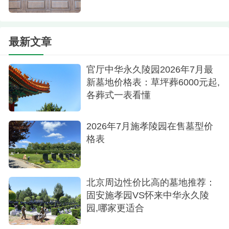
设施更加完善，绿化更好，还有白色围栏围起，整
体看起来非常协调。它不仅满足了家属对环保葬式
最新文章
的需求，也体现了对逝者的尊重与怀念。
3.其他特色葬式介绍
官厅中华永久陵园2026年7月最
新墓地价格表：草坪葬6000元起,
除了花坛葬和树葬外，固安施孝园还提供了书
各葬式一表看懂
卷卧碑等特色葬式，以满足不同家庭的需求和喜
好。
2026年7月施孝陵园在售墓型价
格表
书卷卧碑：参考售价为10000元。这种葬式以独
特的书卷造型设计，寓意着逝者生前的智慧与精神
永载史册，为书香门第或学识渊博的逝者打造了一
北京周边性价比高的墓地推荐：
方知识殿堂般的长眠之所。
固安施孝园VS怀来中华永久陵
园,哪家更适合
固安施孝园以其独特的生态葬式和全方位服