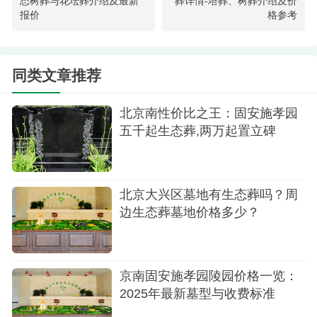
态树葬与花坛葬介绍及最新
葬详情-塔葬、树葬介绍及价
放与延续，为逝者提供了一个更加尊贵和雅致的安
报价
格参考
息之地。
2.生态树葬介绍及报价
同类文章推荐
树葬是一种将骨灰安葬在指定地点的树下，以
北京南性价比之王：固安施孝园
树木为寄托的殡葬方式。它体现了人与自然和谐共
五千起生态葬,两万起置立碑
生的理念，同时也为后人留下了一片绿意盎然的纪
念地。在固安施孝园，树葬以其环保、绿色的特
点，成为了许多家庭的首选。
北京大兴区墓地有生态葬吗？周
边生态葬墓地价格多少？
仁堂苑树葬：参考售价为5600元。这种树葬方
式以经济实用为主，逝者的骨灰被安葬在精心挑选
的树木之下，与自然和谐共生，寓意着生命的延续
京南固安施孝园陵园价格一览：
与自然的回归。
2025年最新墓型与收费标准
生态树葬：参考售价为15000元。这种树葬方式