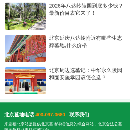
务，成为了众多家庭选择生命终点归宿的理想之
2026年八达岭陵园到底多少钱？
地。在这里，逝者得以在自然的怀抱中安息，家属
最新价目表它来了！
也能在缅怀与悼念中感受到温暖与慰藉。无论是花
坛葬还是树葬，都能为逝者提供一个安详、美丽的
北京延庆八达岭附近有哪些生态
安息之地。
葬墓地,什么价格
北京周边选墓记：中华永久陵园
和固安施孝园该怎么选？
北京墓地电话
400-097-0680
联系我们
来选墓北京站是提供
北京墓地
详细信息的综合网站，北京合法公墓
陵园价格及电话权威平台。