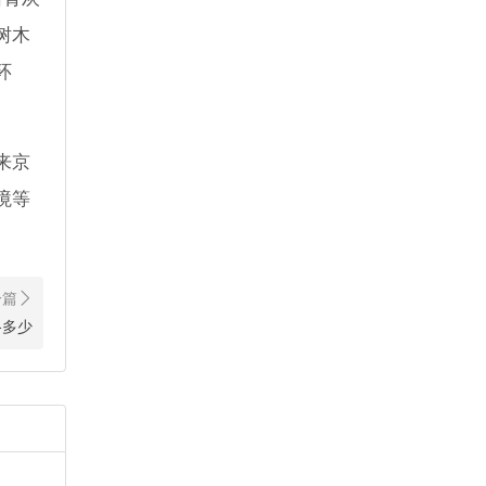
树木
环
来京
境等
格多少