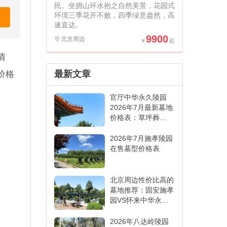
民。坐拥山环水抱之自然美景，花园式
环境三季花开不败，四季绿意盎然，高
速直达。
9900
北京周边
情
最新文章
价格
官厅中华永久陵园
2026年7月最新墓地
价格表：草坪葬
6000元起,各葬式一
表看懂
2026年7月施孝陵园
在售墓型价格表
北京周边性价比高的
墓地推荐：固安施孝
园VS怀来中华永久
陵园,哪家更适合
2026年八达岭陵园