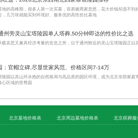
墓地的高峰期，很多人第一次买墓，容易被商家忽悠，花大价钱却选不到
万，几万块就能买到环境好、服务优的高性价比墓地
京通州旁灵山宝塔陵园单人塔葬,50分钟即达的性价比之选
承载哀思又兼具经济考量的安息之所，位于通州附近的灵山宝塔陵园正以
：官帽立碑,尽显世家风范、价格区间7-14万
塔陵园以其山环水抱的自然格局与高品质的园区环境，成为北京东部家庭
核心区域的世尊园
北京墓地价格表
北京周边墓地价格表
北京殡葬服