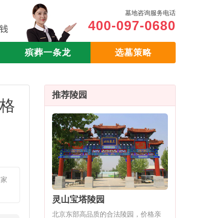
墓地咨询服务电话
400-097-0680
殡葬一条龙
选墓策略
推荐陵园
价格
边家
灵山宝塔陵园
北京东部高品质的合法陵园，价格亲