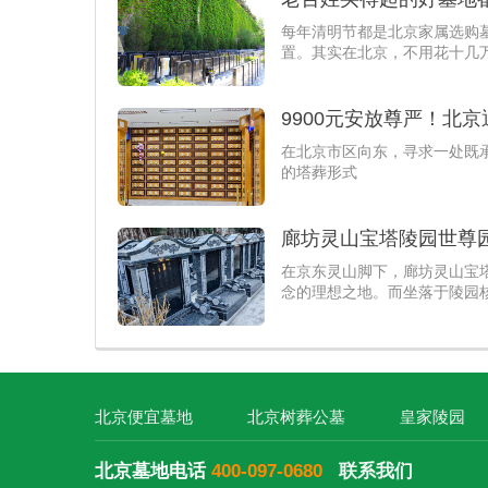
每年清明节都是北京家属选购
置。其实在北京，不用花十几
9900元安放尊严！北
在北京市区向东，寻求一处既
的塔葬形式
廊坊灵山宝塔陵园世尊园
在京东灵山脚下，廊坊灵山宝
念的理想之地。而坐落于陵园
北京便宜墓地
北京树葬公墓
皇家陵园
北京墓地电话
400-097-0680
联系我们