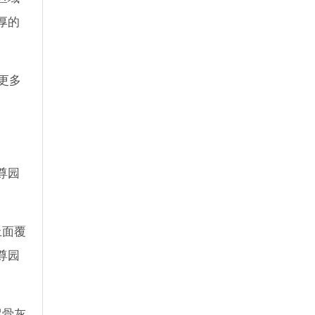
厚的
更多
尊园
上面覆
尊园
留骨灰