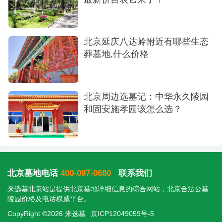
有长期价值。
固安施孝园树葬名额有限，建议提前预约考
北京延庆八达岭附近有哪些生态
察。可对比其他生态葬（如花坛葬、壁葬），选择
葬墓地,什么价格
合适方式。
北京周边选墓记：中华永久陵园
和固安施孝园该怎么选？
北京墓地电话
400-097-0680
联系我们
来选墓北京站是提供
北京墓地
详细信息的综合网站，北京合法公墓
陵园价格及电话权威平台。
CopyRight ©2026 来选墓
京ICP12049059号-5