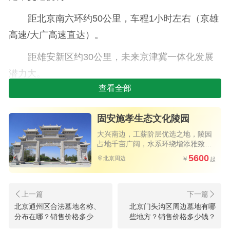
距北京南六环约50公里，车程1小时左右（京雄
高速/大广高速直达）。
距雄安新区约30公里，未来京津冀一体化发展
潜力大。
查看全部
自驾：导航“固安施孝生态文化陵园”，京雄高速
（北京出发）或大广高速（G45）可达。
固安施孝生态文化陵园
班车：部分殡葬服务机构提供免费选墓接送，
大兴南边，工薪阶层优选之地，陵园
占地千亩广阔，水系环绕增添雅致，
可提前咨询。
立碑不到两万，性价比极高
5600
北京周边
二、树葬价格及特点
施孝园主打生态节地葬，树葬价格亲民，5000
北京通州区合法墓地名称、
北京门头沟区周边墓地有哪
元起，具体如下：
分布在哪？销售价格多少
些地方？销售价格多少钱？