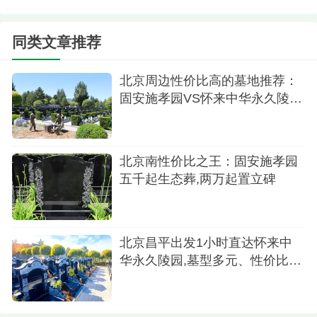
标准树葬
价格：约5000元-1万元
同类文章推荐
北京周边性价比高的墓地推荐：
固安施孝园VS怀来中华永久陵
园,哪家更适合
北京南性价比之王：固安施孝园
五千起生态葬,两万起置立碑
陵园绿化
北京昌平出发1小时直达怀来中
华永久陵园,墓型多元、性价比之
特点：
选
以树木为纪念载体，环境自然清幽。