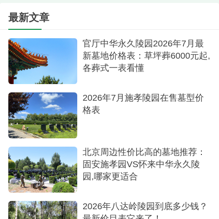
墓碑简约，符合现代生态安葬理念。
最新文章
花坛葬/草坪葬（可选）
官厅中华永久陵园2026年7月最
新墓地价格表：草坪葬6000元起,
价格：5000元起，比传统立碑更经济。
各葬式一表看懂
三、陵园优势
2026年7月施孝陵园在售墓型价
合法合规：河北省民政厅批准，手续齐全，保
格表
障权益。
生态环保：绿化率高，园林式设计，四季常
北京周边性价比高的墓地推荐：
青。
固安施孝园VS怀来中华永久陵
性价比高：树葬价格北京周边较低档，适合预
园,哪家更适合
算有限的家庭。
2026年八达岭陵园到底多少钱？
区位优越：近北京、雄安，未来祭扫方便，具
最新价目表它来了！