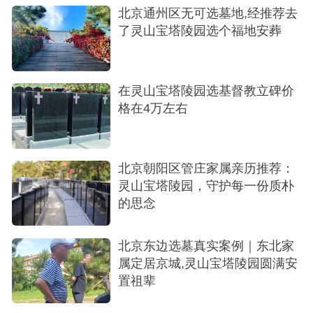
北京通州区无可选墓地,经推荐去
了灵山宝塔陵园选个福地安葬
在灵山宝塔陵园选基督教立碑价
格在4万左右
北京朝阳区管庄家属亲历推荐：
灵山宝塔陵园，守护每一份质朴
的思念
北京东边选墓真实案例｜东北家
属定居京城,灵山宝塔陵园圆满安
置祖辈