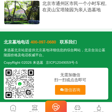
北京市通州区市民一个小时车程,
在灵山宝塔陵园为亲人选墓地
北京墓地电话
400-097-0680
联系我们
来选墓北京站是提供
北京墓地
详细信息的综合网站，北京合法公墓
陵园价格及电话权威平台。
CopyRight ©2026 来选墓
京ICP12049059号-5
无需加微信
扫一扫或点击即可
微信咨询