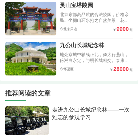
灵山宝塔陵园
北京东部高品质的合法陵园，价格亲
民。坐拥山环水抱之自然美景，花园
式环境三季花开不败，四季绿意盎
9900
北京周边
然，高速直达。
九公山长城纪念林
地处京城中轴线正北，倚太行燕山，
傍潮白永定，与明长城相交。泰康旗
下力作，独具匠心的树葬艺术墓碑，
28000
怀柔区
北京为数不多的优质陵园
推荐阅读的文章
走进九公山长城纪念林——一次
难忘的参观学习