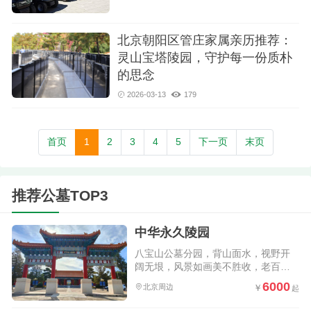
北京朝阳区管庄家属亲历推荐：
灵山宝塔陵园，守护每一份质朴
的思念
2026-03-13
179
首页
1
2
3
4
5
下一页
末页
推荐公墓TOP3
中华永久陵园
八宝山公墓分园，背山面水，视野开
阔无垠，风景如画美不胜收，老百姓
买得起的优质公墓，公交直达园区大
6000
北京周边
门，祭扫方便