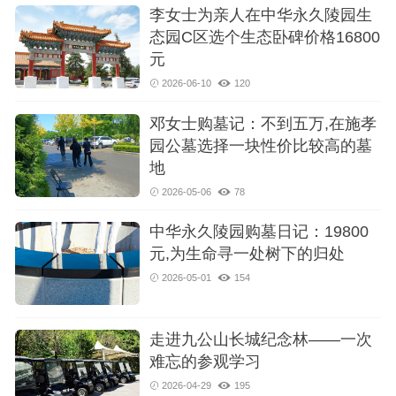
李女士为亲人在中华永久陵园生
态园C区选个生态卧碑价格16800
元
2026-06-10
120
邓女士购墓记：不到五万,在施孝
园公墓选择一块性价比较高的墓
地
2026-05-06
78
中华永久陵园购墓日记：19800
元,为生命寻一处树下的归处
2026-05-01
154
走进九公山长城纪念林——一次
难忘的参观学习
2026-04-29
195