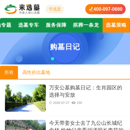
400-097-0680
北京
地专题
选墓专车
服务保障
殡葬一条龙
选墓策略
购墓日记
所有
高性价比墓地
万安公墓购墓日记：生肖园区的
选择与安放
2026-07-27
155
今天带姜女士去了九公山长城纪