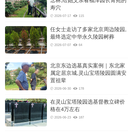
念林,给她父亲看福泽园长青苑的
寿穴
2026-07-17
115
任女士走访了多家北京周边陵园,
最终选定中华永久陵园树葬
2026-07-07
64
北京东边选墓真实案例｜东北家
属定居京城,灵山宝塔陵园圆满安
置祖辈
2026-06-30
178
在灵山宝塔陵园选基督教立碑价
格在4万左右
2026-06-23
187