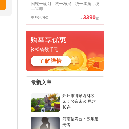
园统一规划，统一布局，统一实施，统
一管理
3390
郑州周边
购墓享优惠
轻松省数千元
了解详情
最新文章
郑州市御泉森林陵
园：乡音未改,思念
长存
河南福寿园：致敬追
光者