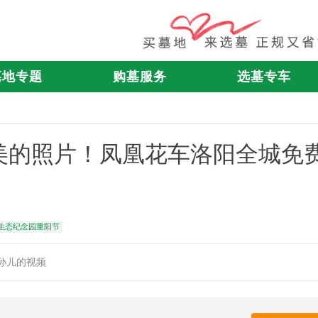
墓地专题
购墓服务
选墓专车
美的照片！凤凰花车洛阳全城免
生态纪念园重阳节
孙儿的视频