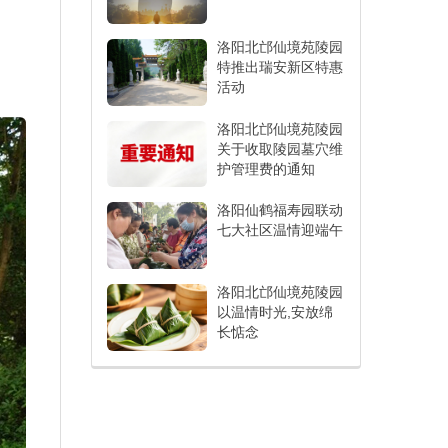
洛阳北邙仙境苑陵园
特推出瑞安新区特惠
活动
洛阳北邙仙境苑陵园
关于收取陵园墓穴维
护管理费的通知
洛阳仙鹤福寿园联动
七大社区温情迎端午
洛阳北邙仙境苑陵园
以温情时光,安放绵
长惦念