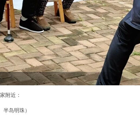
家附近：
典、半岛明珠）
）