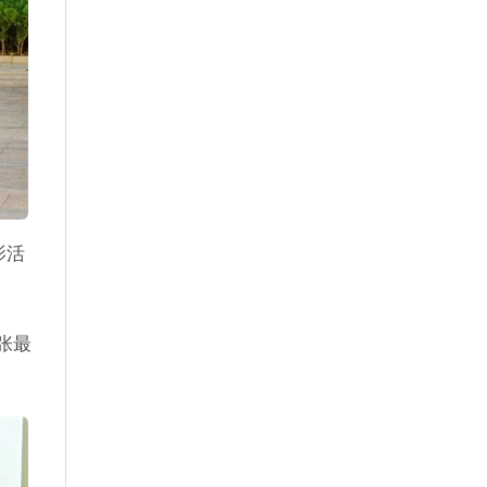
影活
张最