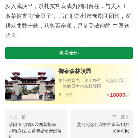
岁入藏演出，以扎实功底成为剧团台柱，与夫人王
淑荣被誉为“金豆子”。后任职郑州市豫剧团团长，深
耕戏曲数十载，获奖百余项，是备受敬仰的“中原老
戏骨”。
舞台之外，王宽先生胸怀大爱。自1998年起，
查看全部
他与妻子收养6名孤儿，为抚育孩子成长，甘愿放下
身段，辗转茶楼献唱十七年，以坚韧父爱托起孤儿
御泉森林陵园
的未来。他与家人通过各种方式捐款百万，践行慈
集旅游观光、休闲祭拜、纪念公园于
一体的原生态森林陵园
善，曾获“感动中国2015年度人物”等荣誉。2016年
10800
二七区
12月12日，王宽家庭被中央文明委，授予第1届全国
文明家庭荣誉称号。在北京参加表彰大会，受到中
共中央总书记习近平亲切接见。
荥阳市北邙陵园购墓指南：
黄河纪念公园祭拜班车10月
郑州市御泉森林陵园：乡音未改,思念
明晰流程,让爱与思念安然落
发车时间
位
长存