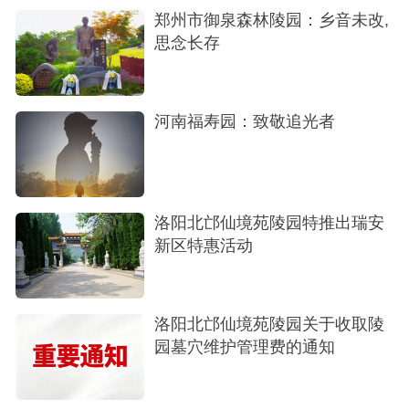
郑州市御泉森林陵园：乡音未改,
思念长存
河南福寿园：致敬追光者
洛阳北邙仙境苑陵园特推出瑞安
新区特惠活动
洛阳北邙仙境苑陵园关于收取陵
王宽先生
园墓穴维护管理费的通知
03台前献艺幕后树德