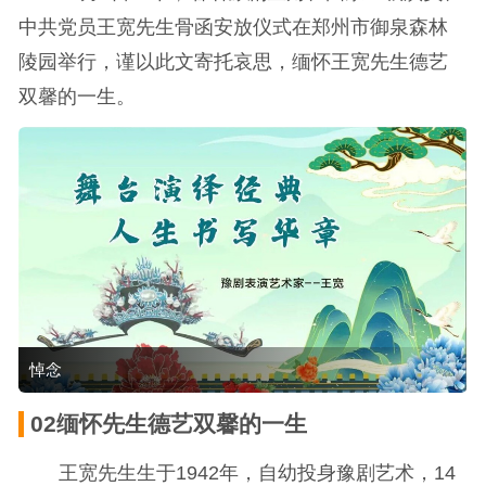
中共党员王宽先生骨函安放仪式在郑州市御泉森林
陵园举行，谨以此文寄托哀思，缅怀王宽先生德艺
双馨的一生。
悼念
02缅怀先生德艺双馨的一生
王宽先生生于1942年，自幼投身豫剧艺术，14