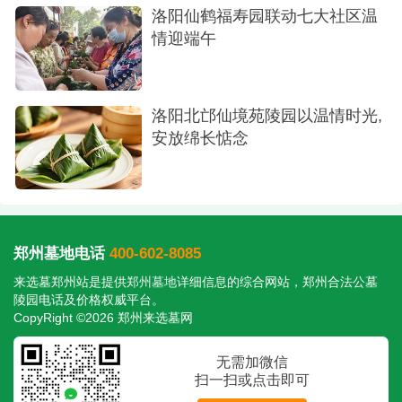
王宽先生的一生，台上是声动四方的艺术家，
洛阳仙鹤福寿园联动七大社区温
情迎端午
台下是慈怀济世的践行者。他的精神如泉永涌，艺
德如玉长存。先生的骨函已圆满安放于郑州市御泉
园，这里将成为我们缅怀他的地方。我们将在这里
洛阳北邙仙境苑陵园以温情时光,
共同追忆他的一生，传承他的精神，让他的爱与善
安放绵长惦念
永远流传下去。
郑州墓地电话
400-602-8085
来选墓郑州站是提供
郑州墓地
详细信息的综合网站，郑州合法公墓
陵园电话及价格权威平台。
CopyRight ©2026 郑州来选墓网
无需加微信
扫一扫或点击即可