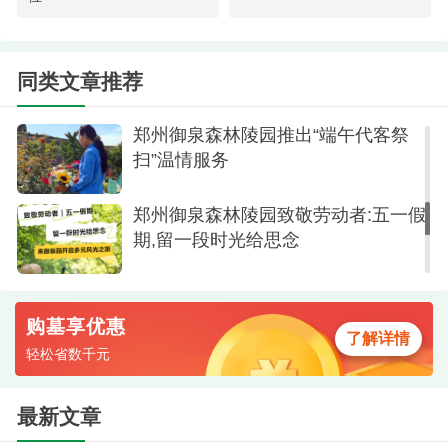
郑州御泉森林陵园端午安康,夏至安好
——父亲的爱沉默如山
同类文章推荐
郑州御泉森林陵园推出“端午代客祭
扫”温情服务
郑州御泉森林陵园致敬劳动者:五一假
期,留一段时光给思念
购墓享优惠
了解详情
轻松省数千元
最新文章