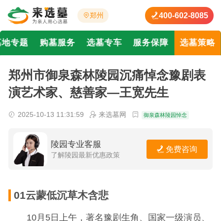
400-602-8085
郑州
墓地专题
购墓服务
选墓专车
服务保障
选墓策略
郑州市御泉森林陵园沉痛悼念豫剧表
演艺术家、慈善家—王宽先生
2025-10-13 11:31:59
来选墓网
御泉森林陵园悼念
陵园专业客服
免费咨询
了解陵园最新优惠政策
01云蒙低沉草木含悲
10月5日上午，著名豫剧生角、国家一级演员、