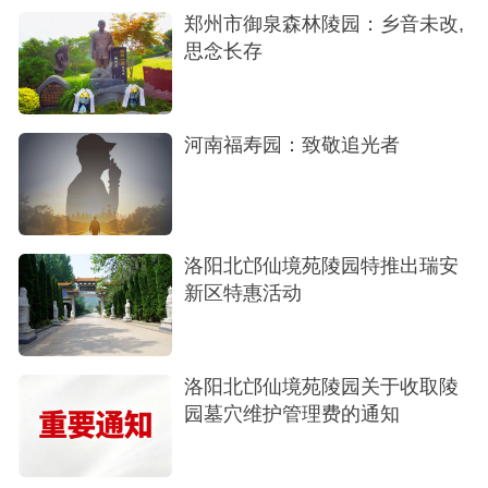
郑州市御泉森林陵园：乡音未改,
用明细及售后服务等。仔细阅读并签署合同后，您
思念长存
可以根据约定支付定金或全款，此举标志着墓位的
正式确认。
河南福寿园：致敬追光者
第四步：办理购置手续——完善档案，后续
无忧
在约定时间内交纳剩余费用（若未付全款），
并办理完整的购置手续。您需要提供购墓人的有效
洛阳北邙仙境苑陵园特推出瑞安
新区特惠活动
身份证件，陵园将为您建立详细的客户档案。请妥
善保管好购置合同、付款凭证和墓穴证书，这些是
后续使用和维护的重要依据。
洛阳北邙仙境苑陵园关于收取陵
第五步：建墓与验收——精工细作，品质可
园墓穴维护管理费的通知
见