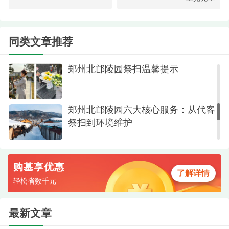
北邙陵园周末祭扫专线开通,郑州这些
站点可直达
同类文章推荐
郑州北邙陵园祭扫温馨提示
郑州北邙陵园六大核心服务：从代客
祭扫到环境维护
陵园一角
第三步：签合同与付款——权责清晰，保障
购墓享优惠
权益
了解详情
轻松省数千元
位置选定后，便是签合同、付定金或全款的环
节。陵园会提供标准化的购置合同，明确双方的权
最新文章
利与义务，包括墓穴的具体位置、规格、用料、费