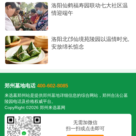
手续办理完毕后，陵园工程部将根据合同规格
洛阳仙鹤福寿园联动七大社区温
开始建墓。您可以在工程结束后进行验收，确保墓
情迎端午
穴的建造用料、工艺、尺寸等完全符合约定标准。
这一环节确保了最终呈现的品质，让家人放心。
洛阳北邙仙境苑陵园以温情时光,
安放绵长惦念
郑州墓地电话
400-602-8085
来选墓郑州站是提供
郑州墓地
详细信息的综合网站，郑州合法公墓
陵园电话及价格权威平台。
CopyRight ©2026 郑州来选墓网
大厅
无需加微信
扫一扫或点击即可
第六步：碑文像片定制——个性化缅怀，寄