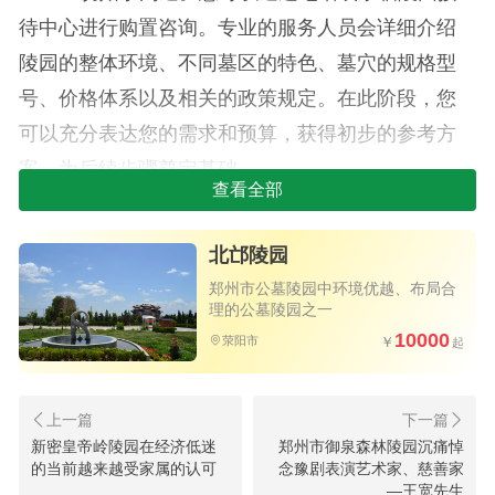
待中心进行购置咨询。专业的服务人员会详细介绍
陵园的整体环境、不同墓区的特色、墓穴的规格型
号、价格体系以及相关的政策规定。在此阶段，您
可以充分表达您的需求和预算，获得初步的参考方
案，为后续步骤奠定基础。
查看全部
第二步：参观选位/墓——实地感受，慎重
选择
北邙陵园
郑州市公墓陵园中环境优越、布局合
在专业顾问的陪同下，进行参观选位/墓是至关
理的公墓陵园之一
重要的一环。您可以亲自漫步于陵园，感受不同区
10000
荥阳市
域的环境、朝向和氛围。顾问会根据您的偏好（如
是否安静、是否向阳、是否有绿植环绕等）推荐合
适的位置。亲眼所见、亲身所感，才能做出最安
新密皇帝岭陵园在经济低迷
郑州市御泉森林陵园沉痛悼
北邙陵园小程序上线！助力清明祭拜
心、最合适的选择。
的当前越来越受家属的认可
念豫剧表演艺术家、慈善家
—王宽先生