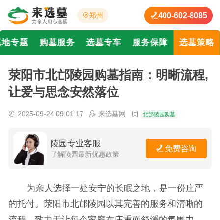
400-602-8085
郑州
墓地专题
购墓服务
选墓专车
服务保障
选墓策略
荥阳市北邙陵园购墓指南：明晰流程,
让爱与思念安然落位
2025-09-24 09:01:17
来选墓网
北邙陵园购墓
陵园专业客服
免费咨询
了解陵园最新优惠政策
为亲人选择一处安宁的长眠之地，是一份庄严
的托付。荥阳市北邙陵园以其完善的服务和清晰的
流程，致力于让每个家庭在庄重而舒缓的氛围中，