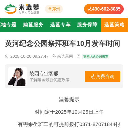
400-602-8085
郑州
墓地专题
购墓服务
选墓专车
服务保障
选墓策略
黄河纪念公园祭拜班车10月发车时间
2025-10-20 09:27:47
来选墓网
黄河纪念公园班车
陵园专业客服
免费咨询
了解陵园最新优惠政策
温馨提示
时间定于2025年10月25日上午
有需乘坐班车的可提前拨打0371-87071844报