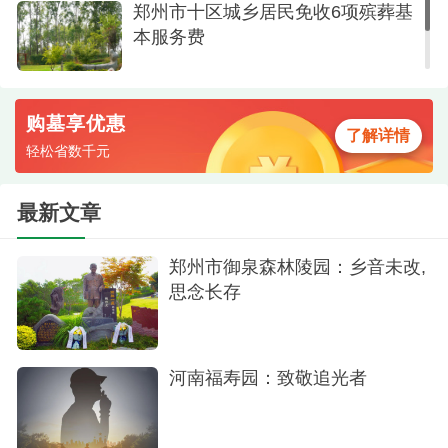
郑州市十区城乡居民免收6项殡葬基
本服务费
购墓享优惠
了解详情
轻松省数千元
最新文章
郑州市御泉森林陵园：乡音未改,
思念长存
河南福寿园：致敬追光者