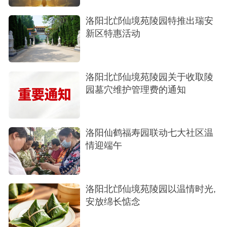
洛阳北邙仙境苑陵园特推出瑞安
新区特惠活动
洛阳北邙仙境苑陵园关于收取陵
园墓穴维护管理费的通知
洛阳仙鹤福寿园联动七大社区温
情迎端午
洛阳北邙仙境苑陵园以温情时光,
安放绵长惦念