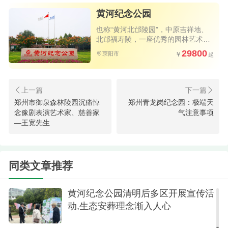
黄河纪念公园
也称“黄河北邙陵园”，中原吉祥地、
北邙福寿陵，一座优秀的园林艺术陵
园
29800
荥阳市
郑州市御泉森林陵园沉痛悼
郑州青龙岗纪念园：极端天
郑州北邙墓地黄河纪念公园组织职工
念豫剧表演艺术家、慈善家
气注意事项
—王宽先生
学习新修订《殡葬管理条例》
清明过后,他们仍在路上——黄河纪念
公园把“生态安葬”送进社区
同类文章推荐
黄河纪念公园清明后多区开展宣传活
动,生态安葬理念渐入人心