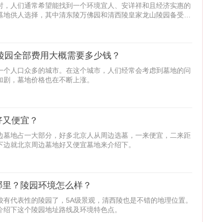
时，人们通常希望能找到一个环境宜人、安详祥和且经济实惠的
墓地供人选择，其中清东陵万佛园和清西陵皇家龙山陵园备受关
地陵园全部费用大概需要多少钱？
一个人口众多的城市。在这个城市，人们经常会考虑到墓地的问
加剧，墓地价格也在不断上涨。
好又便宜？
边墓地占一大部分，好多北京人从周边选墓，一来便宜，二来距
下边就北京周边墓地好又便宜墓地来介绍下。
哪里？陵园环境怎么样？
较有代表性的陵园了，5A级景观，清西陵也是不错的地理位置。
介绍下这个陵园地址路线及环境特色点。