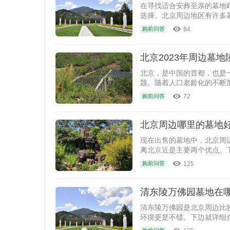
在寻找适合安葬至亲的墓地
选择。北京周边地区有许多
注。
64
购前问答
北京2023年周边墓
北京，是中国的首都，也是
题。随着人口老龄化的不断
72
购前问答
北京周边哪里的墓地
现在出售的墓地中，北京周
离北京近是主要两个优点。
125
购前问答
清东陵万佛园墓地在
清东陵万佛园是北京周边比
环境更是不错。下边就详细