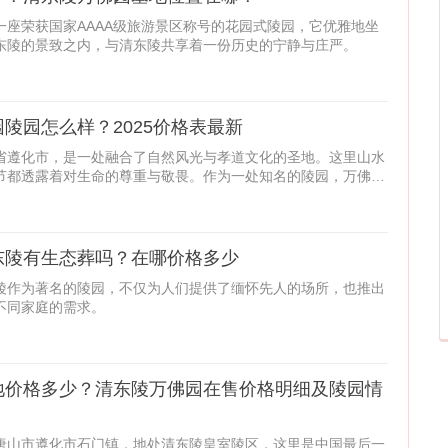
一座荣获国家AAAA级旅游景区称号的花园式陵园，它优雅地坐
东陵的景致之内，与清东陵共享着一份历史的宁静与庄严。
陵园怎么样？2025价格表最新
省遵化市，是一处融合了自然风光与孝道文化的圣地。这里山水
节都透露着对生命的尊重与敬畏。作为一处知名的陵园，万佛园
东陵有生态葬吗？在哪价格多少
陵作为著名的陵园，不仅为人们提供了缅怀先人的场所，也推出
不同家庭的需求。
地价格多少？清东陵万佛园在售价格明细及陵园情
唐山市遵化市石门镇，地处清东陵皇室陵区，这里是中国最后一