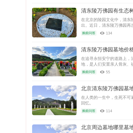
清东陵万佛园有生态
在北京的陵园文化中，清东
出。近日，清东陵万佛园再
已在官方网站
134
购前问答
清东陵万佛园墓地价格2
​在追寻永恒安宁的道路上
地，是人们安置亲人骨灰、祈
新价格，
55
购前问答
北京清东陵万佛园墓地
在人类的一生中，生死不可
回忆。
114
购前问答
北京周边墓地哪里墓