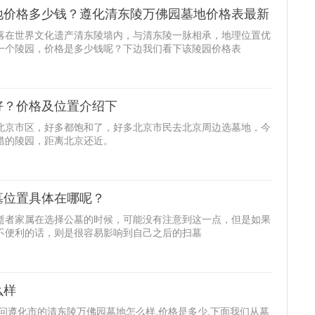
地价格多少钱？遵化清东陵万佛园墓地价格表最新
落在世界文化遗产清东陵墙内，与清东陵一脉相承，地理位置优
一个陵园，价格是多少钱呢？下边我们看下该陵园价格表
好？价格及位置介绍下
北京市区，好多都饱和了，好多北京市民去北京周边选墓地，今
错的陵园，距离北京还近。
墓位置具体在哪呢？
逝者家属在选择公墓的时候，可能没有注意到这一点，但是如果
不便利的话，则是很容易影响到自己之后的扫墓
么样
问遵化市的清东陵万佛园墓地怎么样,价格是多少,下面我们从墓