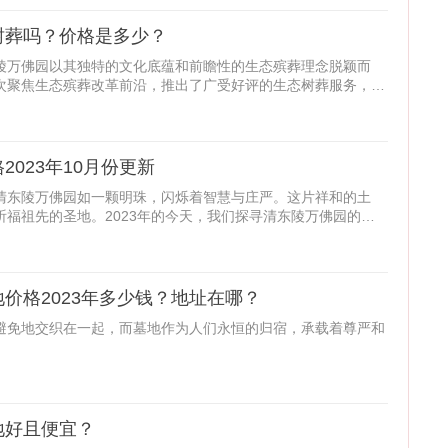
树葬吗？价格是多少？
陵万佛园以其独特的文化底蕴和前瞻性的生态殡葬理念脱颖而
次聚焦生态殡葬改革前沿，推出了广受好评的生态树葬服务，并
023年10月份更新
，清东陵万佛园如一颗明珠，闪烁着智慧与庄严。这片祥和的土
福祖先的圣地。2023年的今天，我们探寻清东陵万佛园的最
价格2023年多少钱？地址在哪？
避免地交织在一起，而墓地作为人们永恒的归宿，承载着尊严和
地好且便宜？