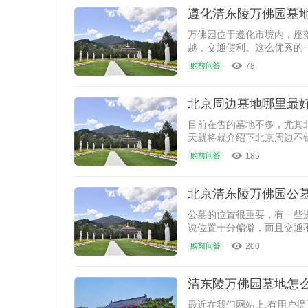
遵化清东陵万佛园墓
万佛园位于遵化市境内，座
越，交通便利。这么优秀的
78
购前问答
北京周边墓地哪里最
目前在售的墓地不多，尤其
天就将就介绍下北京周边不
185
购前问答
北京清东陵万佛园公
公墓的位置很重要，有一些
说位置十分偏僻，而且交通
200
购前问答
清东陵万佛园墓地怎
最近在我们网站上,有用户提