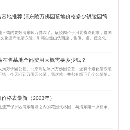
错墓地推荐,清东陵万佛园墓地价格多少钱陵园简
地不错的要数清东陵万佛园了。该陵园位于河北省遵化市，是国
世界文化遗产地清东陵，引籍自然山势而建，集佛、道、儒文化于
公墓在售墓地全部费用大概需要多少钱？
头沟万佛园公墓、北京周边涿州万佛园公墓、还有个遵化清东陵
不错，今天问到万佛园公墓，我这就一并都介绍下几个公墓情况
价格表最新（2023年）
化遗产保护区清东陵墙之内的花园式林园，与清东陵一脉相承。