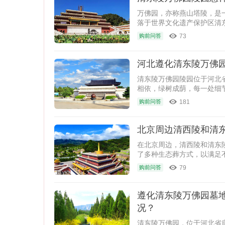
万佛园，亦称燕山塔陵，是
落于世界文化遗产保护区清
73
购前问答
河北遵化清东陵万佛园
清东陵万佛园陵园位于河北
相依，绿树成荫，每一处细
提供了多样化的安息选择。
181
购前问答
北京周边清西陵和清
在北京周边，清西陵和清东
了多种生态葬方式，以满足
79
购前问答
遵化清东陵万佛园墓
况？
清东陵万佛园，位于河北省