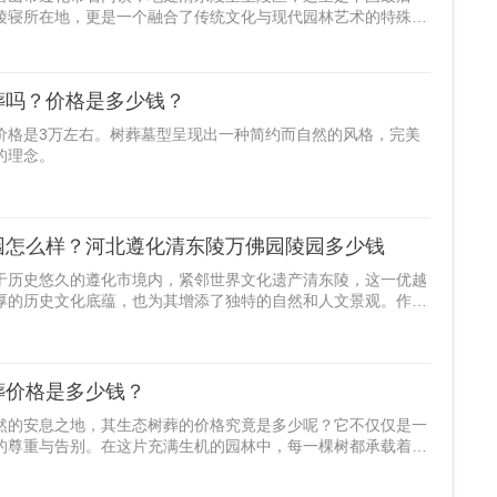
陵寝所在地，更是一个融合了传统文化与现代园林艺术的特殊场
葬吗？价格是多少钱？
价格是3万左右。树葬墓型呈现出一种简约而自然的风格，完美
的理念。
园怎么样？河北遵化清东陵万佛园陵园多少钱
于历史悠久的遵化市境内，紧邻世界文化遗产清东陵，这一优越
厚的历史文化底蕴，也为其增添了独特的自然和人文景观。作为
葬价格是多少钱？
然的安息之地，其生态树葬的价格究竟是多少呢？它不仅仅是一
的尊重与告别。在这片充满生机的园林中，每一棵树都承载着逝
格，就如同生命本身一样，无法用简单的数字来衡量。