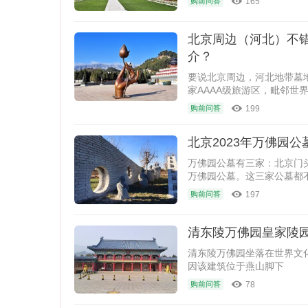
165
购前问答
北京周边（河北）不
介？
要说北京周边，河北地带墓
家AAAA级旅游区，毗邻
一身。
199
购前问答
北京2023年万佛园
万佛园公墓有三家：北京门
万佛园公墓。这三家公墓都
及
197
购前问答
清东陵万佛园皇家陵园
清东陵万佛园坐落在世界文
因该建筑位于燕山脚下
78
购前问答