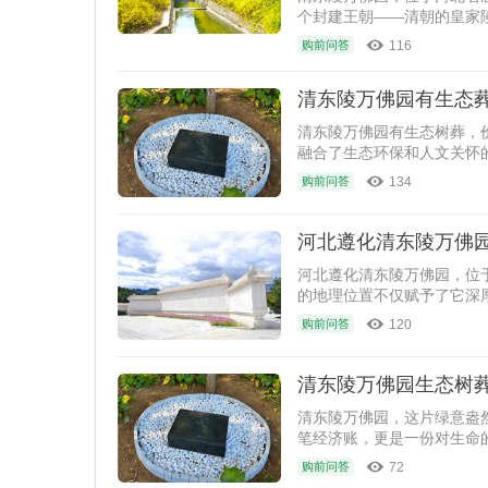
个封建王朝——清朝的皇家
所。那么清
116
购前问答
清东陵万佛园有生态
清东陵万佛园有生态树葬，
融合了生态环保和人文关怀
134
购前问答
河北遵化清东陵万佛
河北遵化清东陵万佛园，位
的地理位置不仅赋予了它深
一个集悼念
120
购前问答
清东陵万佛园生态树
清东陵万佛园，这片绿意盎
笔经济账，更是一份对生命
者的记忆与希望，它们的价
72
购前问答