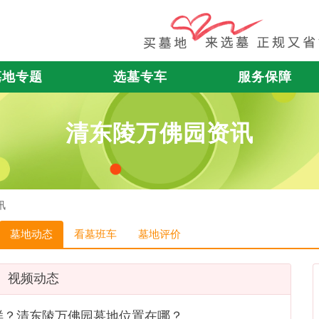
墓地专题
选墓专车
服务保障
清东陵万佛园资讯
讯
墓地动态
看墓班车
墓地评价
视频动态
样？清东陵万佛园墓地位置在哪？