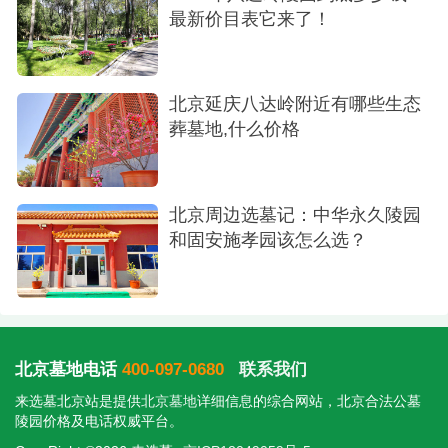
最新价目表它来了！
北京延庆八达岭附近有哪些生态
葬墓地,什么价格
北京周边选墓记：中华永久陵园
和固安施孝园该怎么选？
北京墓地电话
400-097-0680
联系我们
来选墓北京站是提供
北京墓地
详细信息的综合网站，北京合法公墓
陵园价格及电话权威平台。