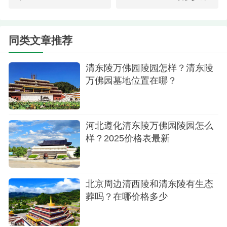
程，公交车可直达墓区。
3.清东陵万佛园：
同类文章推荐
清东陵万佛园国家AAAA级旅游景区是坐落在清
清东陵万佛园陵园怎样？清东陵
东陵风水墙内的皇家陵园。该陵园目前出售墓地还
万佛园墓地位置在哪？
挺多的。价格起步是12800元、15800元、17800
元、19800元、24800元不等。更多咨询400-
0970680
河北遵化清东陵万佛园陵园怎么
样？2025价格表最新
北京周边清西陵和清东陵有生态
葬吗？在哪价格多少