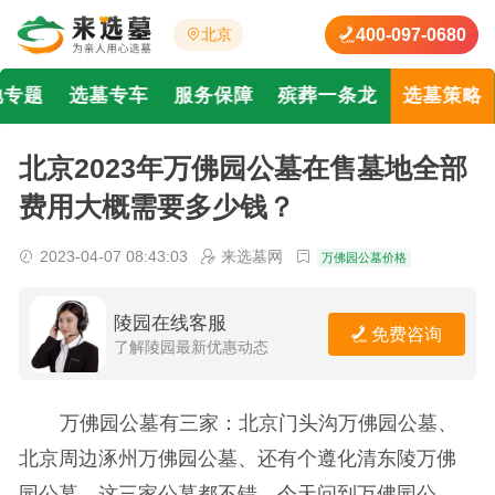
400-097-0680
北京
地专题
选墓专车
服务保障
殡葬一条龙
选墓策略
北京2023年万佛园公墓在售墓地全部
费用大概需要多少钱？
2023-04-07 08:43:03
来选墓网
万佛园公墓价格
陵园在线客服
免费咨询
了解陵园最新优惠动态
万佛园公墓有三家：北京门头沟万佛园公墓、
北京周边涿州万佛园公墓、还有个遵化清东陵万佛
园公墓。这三家公墓都不错，今天问到万佛园公