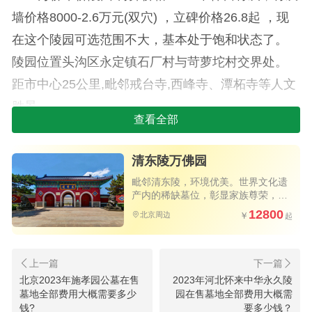
墙价格8000-2.6万元(双穴) ，立碑价格26.8起 ，现
在这个陵园可选范围不大，基本处于饱和状态了。
陵园位置头沟区永定镇石厂村与苛萝坨村交界处。
距市中心25公里,毗邻戒台寺,西峰寺、潭柘寺等人文
胜景。
查看全部
2.涿州万佛园公墓：
清东陵万佛园
涿州万佛园公墓
毗邻清东陵，环境优美。世界文化遗
涿州万佛园公墓立碑居多，起步价格是9800
产内的稀缺墓位，彰显家族尊荣，皇
家堪舆格局。北京选墓专车接送。
12800
北京周边
元，其他价格还有11800元、13800元、19800元、
20800元不等，大概有8款可选墓碑。传统立碑和艺
术立碑。陵园位置在河北省涿州市京都高尔夫球场
北京2023年施孝园公墓在售
2023年河北怀来中华永久陵
石佛村北侧。距北京市区47公里，距京港澳高速琉
墓地全部费用大概需要多少
园在售墓地全部费用大概需
璃河出口12公里，从北京市区到公墓不足1小时车
钱?
要多少钱？