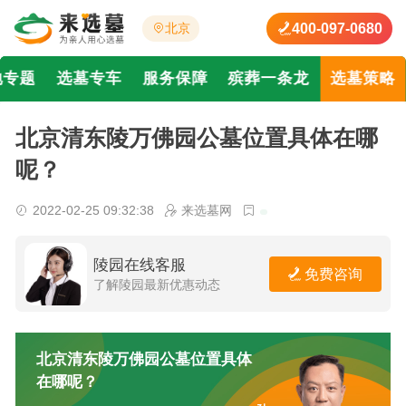
400-097-0680
北京
地专题
选墓专车
服务保障
殡葬一条龙
选墓策略
北京清东陵万佛园公墓位置具体在哪
呢？
2022-02-25 09:32:38
来选墓网
陵园在线客服
免费咨询
了解陵园最新优惠动态