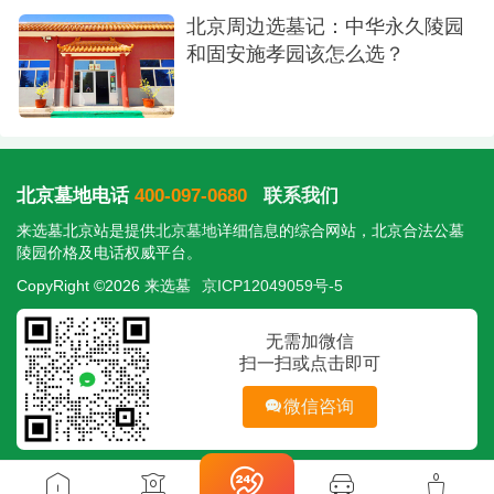
北京周边选墓记：中华永久陵园
和固安施孝园该怎么选？
北京墓地电话
400-097-0680
联系我们
来选墓北京站是提供
北京墓地
详细信息的综合网站，北京合法公墓
陵园价格及电话权威平台。
CopyRight ©2026 来选墓
京ICP12049059号-5
无需加微信
扫一扫或点击即可
微信咨询