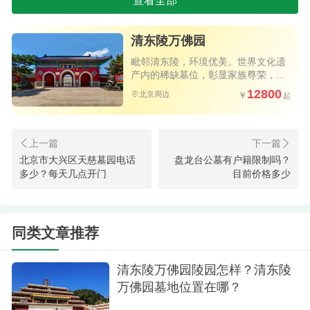
查看全部
家的皇家陵园 ，可以说是一块难得的风水宝地。
确认一下公墓的具体环境
清东陵万佛园
毗邻清东陵，环境优美。世界文化遗
在了解了公墓的位置后，对公墓的环境还是需
产内的稀缺墓位，彰显家族尊荣，皇
家堪舆格局。北京选墓专车接送。
要进行一定的了解，这一公墓的环境也是众多逝者
12800
北京周边
家属可以放心的，因为墓地内还是属于原生态的风
格，加上因为地理位置的优越，所以很多逝者家属
在第一次到这里的时候，就会被这里美丽的山水景
北京市大兴区天慈墓园电话
盘龙台公墓有户籍限制吗？
多少？每天几点开门
目前价格多少
色所吸引，所陶醉，是一个真正不错的地方，在环
境方面也是可以放心的。
同类文章推荐
现在的北京清东陵万佛园公墓，的确是成为人
们会关注的一块墓地，因为地理位置的优越，所以
清东陵万佛园陵园怎样？清东陵
现在很多逝者家属对这块墓地还是比较关注的，想
万佛园墓地位置在哪？
要来进行考察的话，可以选择通过网站或者是电话