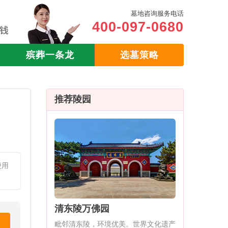
墓地咨询服务电话
400-097-0680
殡葬一条龙
选墓策略
推荐陵园
便用
清东陵万佛园
毗邻清东陵，环境优美。世界文化遗产