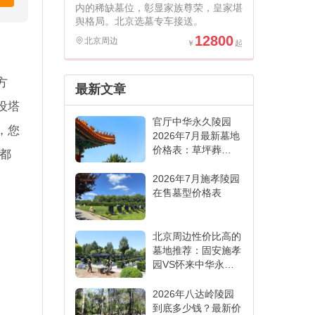
内的稀缺墓位，彰显家族尊荣，皇家堪
舆格局。北京选墓专车接送。
12800
北京周边
方
最新文章
设塔
官厅中华永久陵园
，您
2026年7月最新墓地
价格表：草坪葬
万都
6000元起,各葬式一
表看懂
2026年7月施孝陵园
在售墓型价格表
北京周边性价比高的
墓地推荐：固安施孝
园VS怀来中华永久
陵园,哪家更适合
2026年八达岭陵园
到底多少钱？最新价