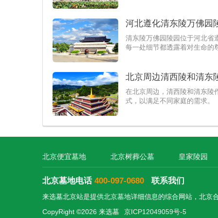
河北遵化清东陵万佛园陵
清东陵万佛园陵园位于河北省
每一处细节都透露着对生命的
北京周边清西陵和清东
在北京周边，清西陵和清东陵
式，以满足不同家庭的需求。
北京便宜墓地
北京树葬公墓
皇家陵园
北京墓地电话
400-097-0680
联系我们
来选墓北京站是提供
北京墓地
详细信息的综合网站，北京
CopyRight ©2026 来选墓
京ICP12049059号-5