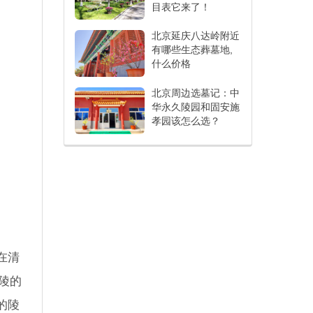
目表它来了！
北京延庆八达岭附近
有哪些生态葬墓地,
什么价格
北京周边选墓记：中
华永久陵园和固安施
孝园该怎么选？
在清
陵的
的陵