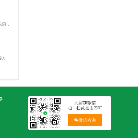
成荫，
葬方
务
无需加微信
扫一扫或点击即可
微信咨询