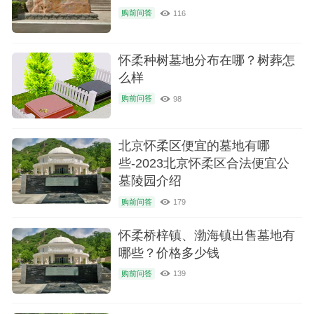
购前问答
116
怀柔种树墓地分布在哪？树葬怎
么样
购前问答
98
北京怀柔区便宜的墓地有哪
些-2023北京怀柔区合法便宜公
墓陵园介绍
购前问答
179
怀柔桥梓镇、渤海镇出售墓地有
哪些？价格多少钱
购前问答
139