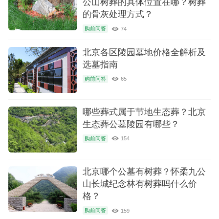
公山树葬的具体位置在哪？树葬
的骨灰处理方式？
购前问答
74
北京各区陵园墓地价格全解析及
选墓指南
购前问答
65
哪些葬式属于节地生态葬？北京
生态葬公墓陵园有哪些？
购前问答
154
北京哪个公墓有树葬？怀柔九公
山长城纪念林有树葬吗什么价
格？
购前问答
159