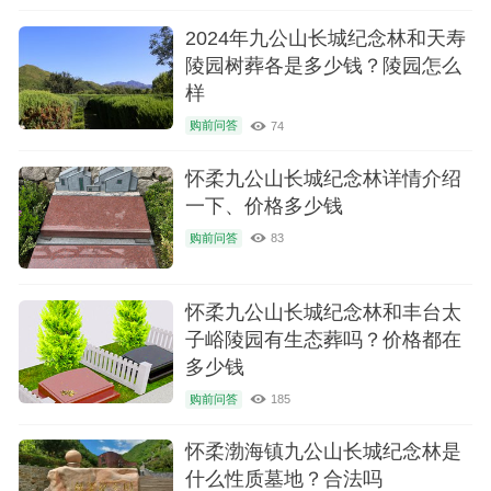
2024年九公山长城纪念林和天寿
陵园树葬各是多少钱？陵园怎么
样
购前问答
74
怀柔九公山长城纪念林详情介绍
一下、价格多少钱
购前问答
83
怀柔九公山长城纪念林和丰台太
子峪陵园有生态葬吗？价格都在
多少钱
购前问答
185
怀柔渤海镇九公山长城纪念林是
什么性质墓地？合法吗