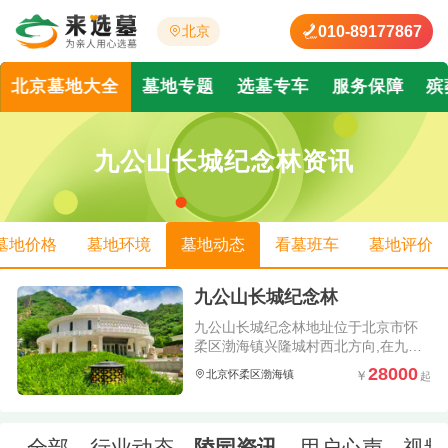
010-89177867
北京
北京墓地大全
墓地专题
选墓专车
服务保障
殡
九公山长城纪念林资讯
墓地价格
墓地环境
墓地动态
看墓班车
墓地评价
九公山长城纪念林
九公山长城纪念林地址位于北京市怀
柔区渤海镇兴隆城村西北方向,在九公
山长城纪念林详情页可以在线查看关
28000
北京怀柔区渤海镇
于九公山长城纪念林公墓价格、陵园
墓地环境照片以及了解到九公山长城
纪念林怎么样、电话是多少;并且会实
时更新九公山长城纪念林简介、墓型
全部
行业动态
陵园资讯
用户心声
视频