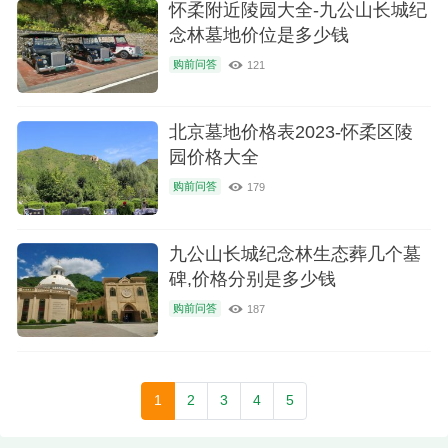
怀柔附近陵园大全-九公山长城纪
念林墓地价位是多少钱
购前问答
121
北京墓地价格表2023-怀柔区陵
园价格大全
购前问答
179
九公山长城纪念林生态葬几个墓
碑,价格分别是多少钱
购前问答
187
1
2
3
4
5