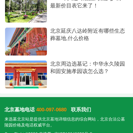
最新价目表它来了！
北京延庆八达岭附近有哪些生态
葬墓地,什么价格
北京周边选墓记：中华永久陵园
和固安施孝园该怎么选？
北京墓地电话
400-097-0680
联系我们
来选墓北京站是提供
北京墓地
详细信息的综合网站，北京合法公墓
陵园价格及电话权威平台。