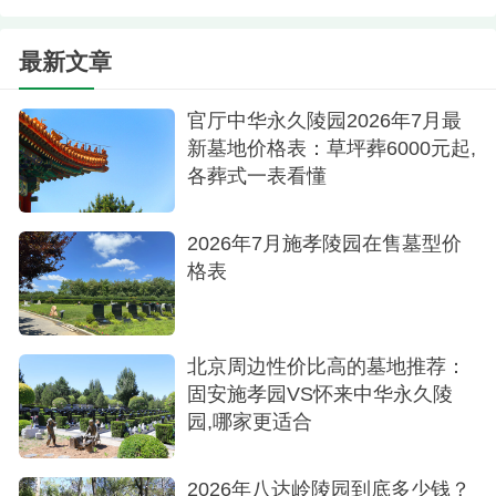
家。
如需详细咨询树葬流程或预约看墓，可咨询电
话。
最新文章
官厅中华永久陵园2026年7月最
新墓地价格表：草坪葬6000元起,
各葬式一表看懂
2026年7月施孝陵园在售墓型价
格表
北京周边性价比高的墓地推荐：
固安施孝园VS怀来中华永久陵
园,哪家更适合
2026年八达岭陵园到底多少钱？