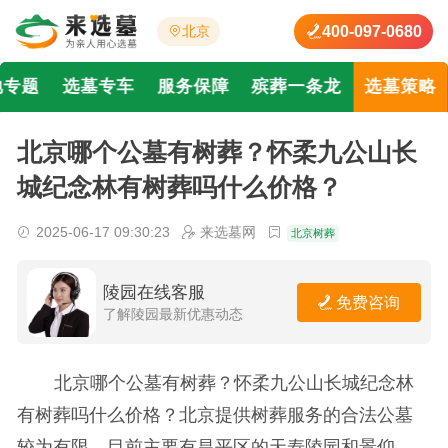
400-097-0680
北京
地专题
选墓专车
服务保障
殡葬一条龙
选墓策略
北京哪个公墓有树葬？怀柔九公山长
城纪念林有树葬吗什么价格？
2025-06-17 09:30:23
来选墓网
北京树葬
陵园在线客服
免费咨询
了解陵园最新优惠动态
北京哪个公墓有树葬？怀柔九公山长城纪念林
有树葬吗什么价格？北京提供树葬服务的合法公墓
较为有限，目前主要有昌平区的天寿陵园和景仰