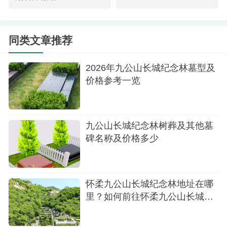
园区环境
交通方式：
同类文章推荐
自驾：从北京市区出发，经京承高速至怀柔出
2026年九公山长城纪念林墓型及
口（14号出口），沿京密高速向北行驶，按导航指
价格参考一览
引直达陵园，全程约1.5小时；
公交：地铁15号线至望京西站换乘866路至怀柔
九公山长城纪念林树葬及其他墓
汽车站，转乘H58路至渤海镇，陵园提供接驳车服务
碑名称及价格多少
（需提前预约）。
此外，陵园还提供艺术碑葬、草坪葬等多种生
态葬式，并配套星级餐饮住宿、长城文化展厅等设
怀柔九公山长城纪念林地址在哪
里？如何前往怀柔九公山长城纪
施，兼具纪念性与人文体验。
第一次选墓建议预约
念林？
选墓专车，上门接送，省时省力，一天可以看多