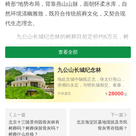
椅形"地势布局，背靠燕山山脉，面朝怀柔水库，自
然环境清幽雅致，既符合传统殡葬文化，又契合现
代生态理念。
九公山长城纪念林的树葬目前定价约6万元，树
葬区选用松柏等常青树种。树葬绿色环保，近年来
查看全部
国家大力提倡，性价比高，环保，占地小。
九公山长城纪念林
地处京城中轴线正北，倚太行燕山，
傍潮白永定，与明长城相交。泰康旗
下力作，独具匠心的树葬艺术墓碑，
28000
怀柔区
北京为数不多的优质陵园
北京十三陵景仰园骨灰林有
北京海淀区墓地现状及市民
树葬吗？树葬保留骨灰吗？
骨灰寄存指南？
树葬什么价格？