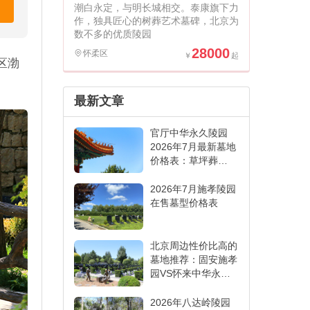
潮白永定，与明长城相交。泰康旗下力
作，独具匠心的树葬艺术墓碑，北京为
数不多的优质陵园
28000
怀柔区
区渤
最新文章
官厅中华永久陵园
2026年7月最新墓地
价格表：草坪葬
6000元起,各葬式一
表看懂
2026年7月施孝陵园
在售墓型价格表
北京周边性价比高的
墓地推荐：固安施孝
园VS怀来中华永久
陵园,哪家更适合
2026年八达岭陵园