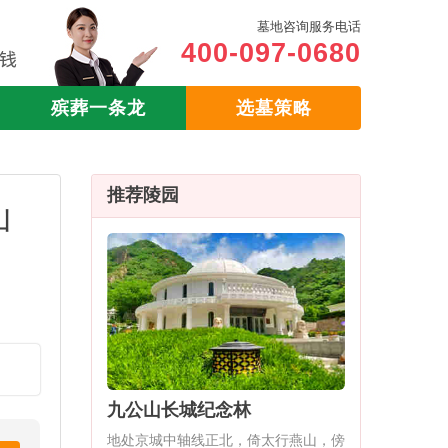
墓地咨询服务电话
400-097-0680
殡葬一条龙
选墓策略
推荐陵园
山
。
九公山长城纪念林
地处京城中轴线正北，倚太行燕山，傍