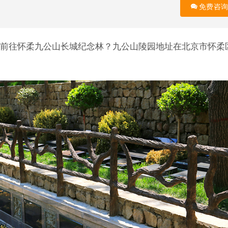
免费咨询
前往怀柔九公山长城纪念林？九公山陵园地址在北京市怀柔