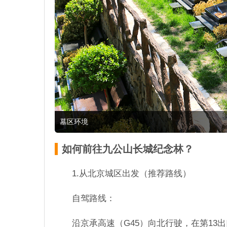
墓区环境
如何前往九公山长城纪念林？
1.从北京城区出发（推荐路线）
自驾路线：
沿京承高速（G45）向北行驶，在第13