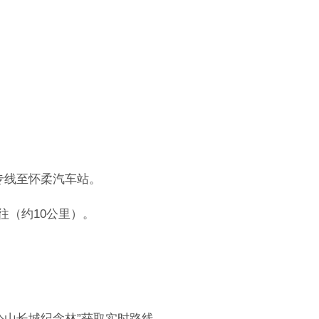
专线至怀柔汽车站。
往（约10公里）。
公山长城纪念林”获取实时路线。