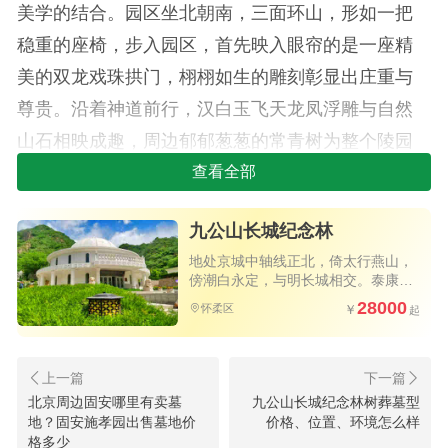
美学的结合。园区坐北朝南，三面环山，形如一把
稳重的座椅，步入园区，首先映入眼帘的是一座精
美的双龙戏珠拱门，栩栩如生的雕刻彰显出庄重与
尊贵。沿着神道前行，汉白玉飞天龙凤浮雕与自然
山石相映成趣，周边郁郁葱葱的常青树为整个陵园
增添了宁静而生机盎然的氛围。
查看全部
九公山长城纪念林
地处京城中轴线正北，倚太行燕山，
傍潮白永定，与明长城相交。泰康旗
下力作，独具匠心的树葬艺术墓碑，
28000
怀柔区
北京为数不多的优质陵园
北京周边固安哪里有卖墓
九公山长城纪念林树葬墓型
地？固安施孝园出售墓地价
价格、位置、环境怎么样
格多少