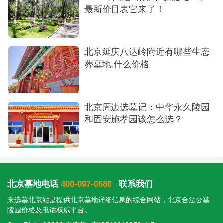
最新价目表它来了！
北京延庆八达岭附近有哪些生态
葬墓地,什么价格
北京周边选墓记：中华永久陵园
和固安施孝园该怎么选？
北京墓地电话
400-097-0680
联系我们
来选墓北京站是提供
北京墓地
详细信息的综合网站，北京合法公墓
陵园价格及电话权威平台。