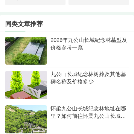
园区环境
九公山陵园的树葬价格约为6万元，虽略高于部
同类文章推荐
分郊区陵园，但其优越的地理环境、精心的园林设
计以及深厚的文化内涵，使其成为高端生态葬的代
2026年九公山长城纪念林墓型及
表。功泽园内已安葬多位社会名人，更增添了陵园
价格参考一览
的人文价值。
选择九公山陵园的树葬，不仅是对逝者的尊
九公山长城纪念林树葬及其他墓
重，也是对自然环境的珍视。在这里，生命以另一
碑名称及价格多少
种形式回归自然，与青山长存，与绿树同在。
怀柔九公山长城纪念林地址在哪
里？如何前往怀柔九公山长城纪
念林？