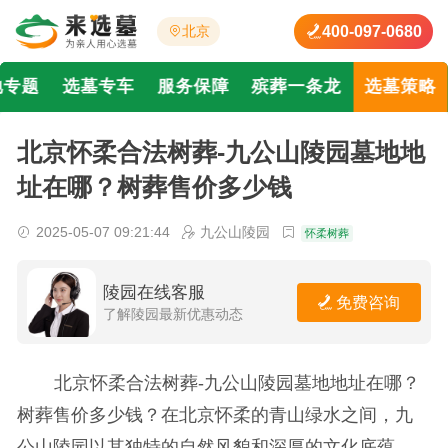
400-097-0680
北京
地专题
选墓专车
服务保障
殡葬一条龙
选墓策略
北京怀柔合法树葬-九公山陵园墓地地
址在哪？树葬售价多少钱
2025-05-07 09:21:44
九公山陵园
怀柔树葬
陵园在线客服
免费咨询
了解陵园最新优惠动态
北京怀柔合法树葬-九公山陵园墓地地址在哪？
树葬售价多少钱？在北京怀柔的青山绿水之间，九
公山陵园以其独特的自然风貌和深厚的文化底蕴，