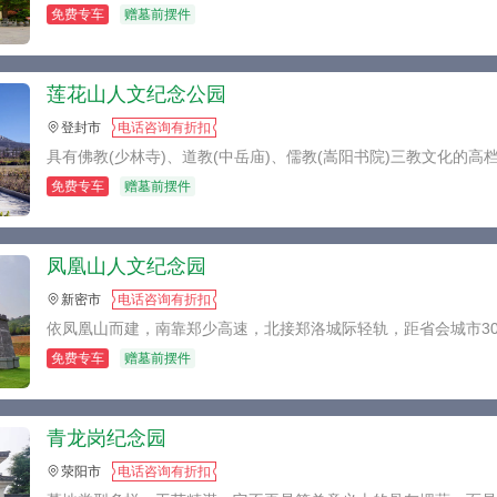
免费专车
赠墓前摆件
莲花山人文纪念公园
登封市
电话咨询有折扣
具有佛教(少林寺)、道教(中岳庙)、儒教(嵩阳书院)三教文化的高
免费专车
赠墓前摆件
凤凰山人文纪念园
新密市
电话咨询有折扣
依凤凰山而建，南靠郑少高速，北接郑洛城际轻轨，距省会城市3
免费专车
赠墓前摆件
青龙岗纪念园
荥阳市
电话咨询有折扣