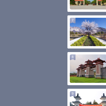
7
8
9