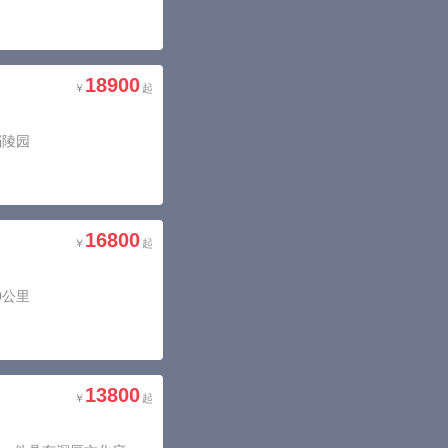
18900
档陵园
16800
0公里
13800