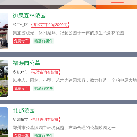
御泉森林陵园
二七区
满10万可立减2000元
集旅游观光、休闲祭拜、纪念公园于一体的原生态森林陵园
免费专车
赠墓前摆件
福寿园公墓
新郑市
电话咨询有折扣
以生态、园林、小型、艺术为建园宗旨，致力打造一个的中原大
免费专车
赠墓前摆件
北邙陵园
荥阳市
电话咨询有折扣
郑州市公墓陵园中环境优越、布局合理的公墓陵园之一
免费专车
赠墓前摆件