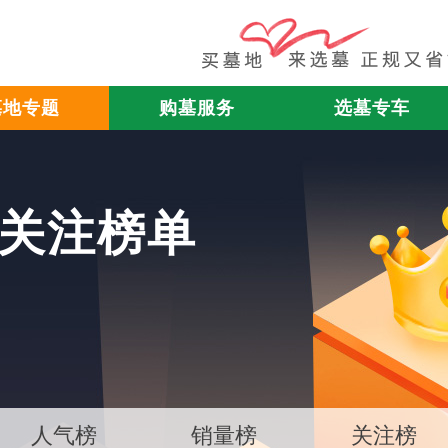
墓地专题
购墓服务
选墓专车
日关注榜单
人气榜
销量榜
关注榜