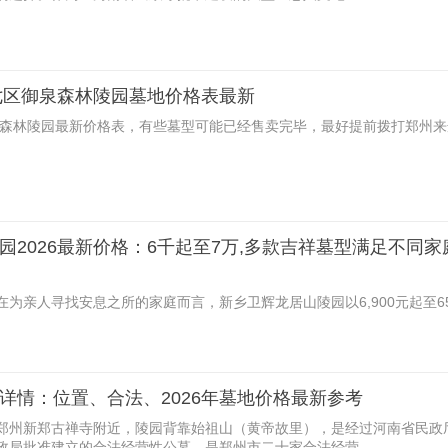
二七区御泉森林陵园墓地价格表最新
御泉森林陵园最新价格表，有些墓型可能已经售卖完毕，最好提前拨打郑州
询
园2026最新价格：6千起至7万,多款吉祥墓型满足不同家
为亲人寻找安息之所的家庭而言，新乡卫辉龙居山陵园以6,900元起至65,
详情：位置、合法、2026年墓地价格最新参考
郑州新郑古禅寺附近，陵园背靠始祖山（黄帝故里），是经过河南省民政
政局批准建立的合法经营性公墓，是郑州市二十家合法经营