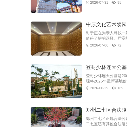
2026-07-31
95
中原文化艺术陵园
​对于正在为亲人寻找
值得了解的选择。厅堂
2026-07-06
72
登封少林连天公墓
​登封少林连天公墓是
现将2026年最新墓地
2026-06-29
169
郑州二七区合法陵
郑州二七区正规合法公
二七区还有其他合法陵