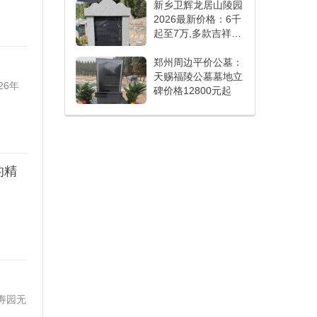
新乡卫辉龙居山陵园
2026最新价格：6千
起至7万,多款吉祥墓
型满足不同家庭需求
郑州周边平价公墓：
天赐福陵公墓墓地立
26年
碑价格12800元起
的精
。
寿园无