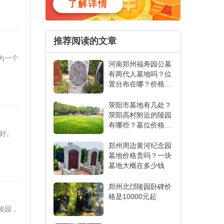
了解详情
推荐阅读的文章
为一个
河南郑州福寿园公墓
有两代人墓地吗？位
置分布在哪？价格是
多少钱
荥阳市墓地有几处？
荥阳高村附近的陵园
有哪些？墓位价格多
良好。
少钱
郑州周边黄河纪念园
墓地价格贵吗？一块
墓地大概在多少钱
郑州北邙陵园卧碑价
格是10000元起
陵园，