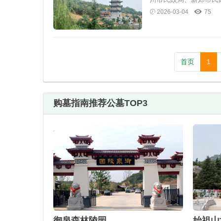
2026-03-04
75
首页
1
购墓指南推荐公墓TOP3
御泉森林陵园
始祖山