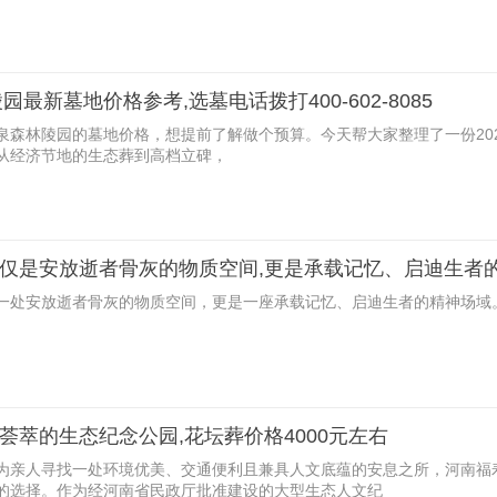
园最新墓地价格参考,选墓电话拨打400-602-8085
御泉森林陵园的墓地价格，想提前了解做个预算。今天帮大家整理了一份20
从经济节地的生态葬到高档立碑，
仅是安放逝者骨灰的物质空间,更是承载记忆、启迪生者
一处安放逝者骨灰的物质空间，更是一座承载记忆、启迪生者的精神场域
荟萃的生态纪念公园,花坛葬价格4000元左右
在为亲人寻找一处环境优美、交通便利且兼具人文底蕴的安息之所，河南福
的选择。作为经河南省民政厅批准建设的大型生态人文纪