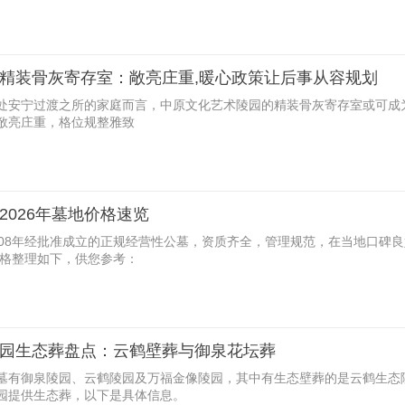
精装骨灰寄存室：敞亮庄重,暖心政策让后事从容规划
一处安宁过渡之所的家庭而言，中原文化艺术陵园的精装骨灰寄存室或可成
敞亮庄重，格位规整雅致
2026年墓地价格速览
2008年经批准成立的正规经营性公墓，资质齐全，管理规范，在当地口碑
价格整理如下，供您参考：
园生态葬盘点：云鹤壁葬与御泉花坛葬
墓有御泉陵园、云鹤陵园及万福金像陵园，其中有生态壁葬的是云鹤生态
园提供生态葬，以下是具体信息。