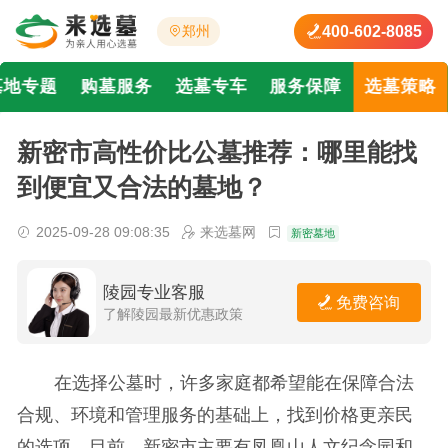
400-602-8085
郑州
墓地专题
购墓服务
选墓专车
服务保障
选墓策略
新密市高性价比公墓推荐：哪里能找
到便宜又合法的墓地？
2025-09-28 09:08:35
来选墓网
新密墓地
陵园专业客服
免费咨询
了解陵园最新优惠政策
在选择公墓时，许多家庭都希望能在保障合法
合规、环境和管理服务的基础上，找到价格更亲民
的选项。目前，新密市主要有凤凰山人文纪念园和