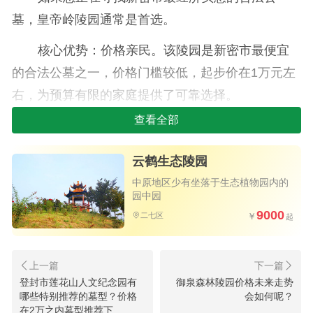
墓，皇帝岭陵园通常是首选。
核心优势：价格亲民。该陵园是新密市最便宜
的合法公墓之一，价格门槛较低，起步价在1万元左
右，为预算有限的家庭提供了可靠选择。
查看全部
地理位置与交通：位于新密市白寨镇，紧邻郑
少洛高速公路，从郑州市区自驾约40分钟即可到
云鹤生态陵园
达，交通便利。园区提供免费接送车服务，方便家
中原地区少有坐落于生态植物园内的
属实地考察。
园中园
9000
二七区
园区特点：虽然规模相对紧凑，但环境整洁，
管理规范，基础维护服务完善。对于首要考虑经济
实惠的家庭来说，是一个性价比较高的选择。
登封市莲花山人文纪念园有
御泉森林陵园价格未来走势
二、环境与品质兼备：凤凰山人文纪念园
哪些特别推荐的墓型？价格
会如何呢？
在2万之内墓型推荐下