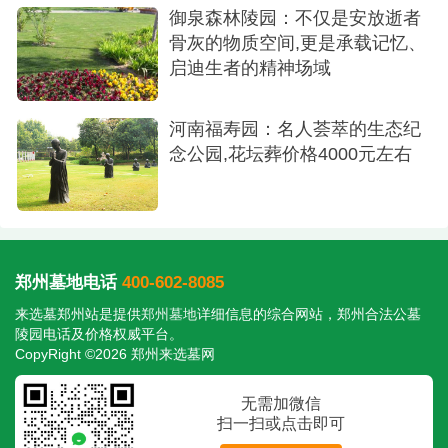
御泉森林陵园：不仅是安放逝者
的经济型墓区（1.88万起）是很好的折衷方案，能以
骨灰的物质空间,更是承载记忆、
相对实惠的价格获得更优美的环境。可以预约两家
启迪生者的精神场域
陵园的免费接送服务，进行实地考察和比较，最终
做出最适合的选择。
河南福寿园：名人荟萃的生态纪
念公园,花坛葬价格4000元左右
郑州墓地电话
400-602-8085
来选墓郑州站是提供
郑州墓地
详细信息的综合网站，郑州合法公墓
陵园电话及价格权威平台。
CopyRight ©2026 郑州来选墓网
无需加微信
扫一扫或点击即可