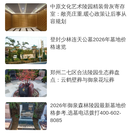
经济型墓区：现代立碑双穴墓位，价格从
中原文化艺术陵园精装骨灰寄存
室：敞亮庄重,暖心政策让后事从
18,800元起，适合追求性价比又看重园区环境的家
容规划
庭。
中高端墓区：价格范围在2万至6万余元，碑型
登封少林连天公墓2026年墓地价
设计和用材更佳。
格速览
地理位置与环境：坐落于伏羲山与凤凰山风景
区之间，三面环山，是名副其实的现代化花园式墓
郑州二七区合法陵园生态葬盘
园，自然环境宁静肃穆。
点：云鹤壁葬与御泉花坛葬
交通与服务：可通过高速路网便捷抵达，同时
提供看墓班车。园区管理规范，并提供墓碑清洁、
2026年御泉森林陵园最新墓地价
代客祭扫等售后增值服务。
格参考,选墓电话拨打400-602-
8085
追求最低价格请优先考虑皇帝岭陵园，其最低
价位更具优势。平衡预算与环境凤凰山人文纪念园