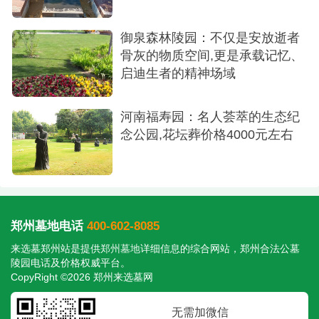
位置差异：同一款墓型在不同园区或不同位置
（如是否靠近通道、景观等）可能会有细微的价格
御泉森林陵园：不仅是安放逝者
浮动。18,900元通常是起步价，确认时请了解具体
骨灰的物质空间,更是承载记忆、
墓位信息。
启迪生者的精神场域
费用构成：购买前请确认价格是否包含墓碑、
河南福寿园：名人荟萃的生态纪
基础安装、或一定年限的管理费等全部费用，避免
念公园,花坛葬价格4000元左右
产生额外支出。
实地考察：强烈建议您预约前往园区进行实地
考察。亲眼所见墓位的实际环境、石材质感和周边
景观，是做出满意决定的关键一步。
郑州墓地电话
400-602-8085
来选墓郑州站是提供
郑州墓地
详细信息的综合网站，郑州合法公墓
提前咨询：您可以直接联系莲花山人文纪念园
陵园电话及价格权威平台。
的服务中心，咨询该款墓型的详细信息、可选区域
CopyRight ©2026 郑州来选墓网
以及当前是否有促销活动。
无需加微信