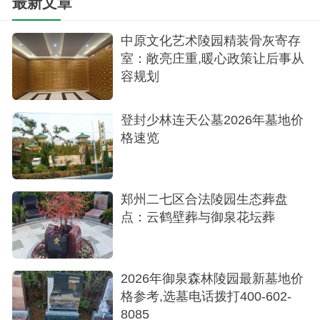
最新文章
中原文化艺术陵园精装骨灰寄存
室：敞亮庄重,暖心政策让后事从
容规划
登封少林连天公墓2026年墓地价
格速览
郑州二七区合法陵园生态葬盘
点：云鹤壁葬与御泉花坛葬
墓型
2026年御泉森林陵园最新墓地价
选购指南与温馨提示
格参考,选墓电话拨打400-602-
8085