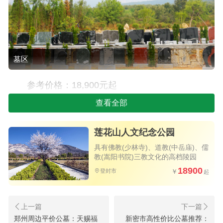
墓区
参考价格：18,900元起
查看全部
墓型特点：
设计简约大方：此款立碑设计秉承简约而不失
莲花山人文纪念公园
庄重的理念，碑体线条流畅，色泽温润，与园区的
具有佛教(少林寺)、道教(中岳庙)、儒
教(嵩阳书院)三教文化的高档陵园
人文环境相得益彰。
18900
登封市
工艺精湛耐用：选用优质石材，雕刻工艺精
细，确保墓碑历经风雨仍能长久保持原貌，寄托永
恒的思念。
郑州周边平价公墓：天赐福
新密市高性价比公墓推荐：