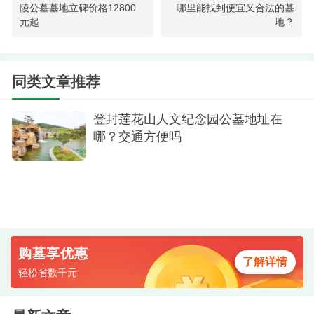
陵公墓墓地立碑价格12800
哪里能找到便宜又合法的墓
环境清幽和谐：墓位位于规划整齐的园区内，
元起
地？
周围绿植环绕，氛围宁静祥和，为逝者提供安息的
净土，也为生者提供舒适的祭扫空间。
同类文章推荐
为什么特别推荐此款墓型？
登封莲花山人文纪念园公墓地址在
对于预算在2万元以内的家庭来说，这款定价
哪？交通方便吗
18,900元的立碑墓型，无疑是“性价比之王”。它用不
到2万元的预算，提供了传统立碑的所有核心价值：
一份庄重的纪念、一份高质量的工程和一处优美的
环境。这一定价在目前的北京及周边墓地市场中极
具竞争力。
购墓享优惠
了解详情
轻松省数千元