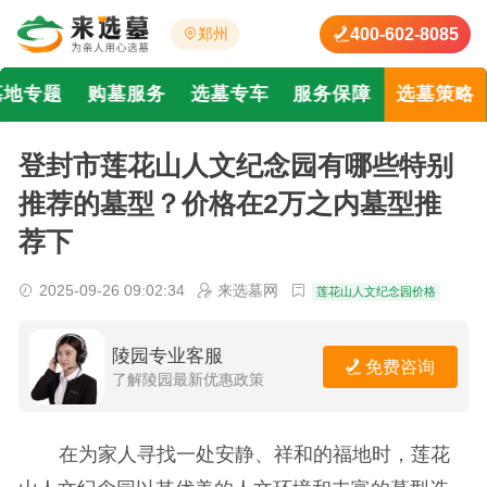
400-602-8085
郑州
墓地专题
购墓服务
选墓专车
服务保障
选墓策略
登封市莲花山人文纪念园有哪些特别
推荐的墓型？价格在2万之内墓型推
荐下
2025-09-26 09:02:34
来选墓网
莲花山人文纪念园价格
陵园专业客服
免费咨询
了解陵园最新优惠政策
在为家人寻找一处安静、祥和的福地时，莲花