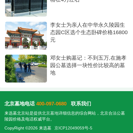
松树小鸟陪着他们，心里应该会挺安慰的吧。
李女士为亲人在中华永久陵园生
态园C区选个生态卧碑价格16800
元
邓女士购墓记：不到五万,在施孝
园公墓选择一块性价比较高的墓
地
生态卧碑
问了问价格，全部下来16800块钱。我心里算了
北京墓地电话
400-097-0680
联系我们
一下，这个价格放在北京周边，能买到这种环境和
来选墓北京站是提供
北京墓地
详细信息的综合网站，北京合法公墓
服务的，真不算贵了，性价比很高，当场签了合
陵园价格及电话权威平台。
同，交了定金。
CopyRight ©2026 来选墓
京ICP12049059号-5