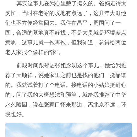
其实这事儿在我心里憋了挺久的。爸妈走得太
匆忙，当时在老家的坟地有点远了，这几年大哥他
们也不方便经常回去。我住在昌平，周围问了一
圈，合适的墓地真不好找，不是太贵就是环境差点
意思。这事儿就一拖再拖，但我知道，总得给两位
老人家找个像样的“家”。
前段时间跟邻居张姐念叨这个事儿，她给我推
荐了天顺祥，说她家里之前也是找的他们，挺靠谱
的。我就试着打了个电话。接电话的小姑娘挺耐心
的，问了我的大概想法和预算，就给我推荐了中华
永久陵园，说在张家口怀来那边，离北京不远，环
境也好。