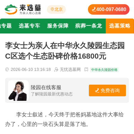
400-097-0680
北京
地专题
选墓专车
服务保障
殡葬一条龙
选墓策略
李女士为亲人在中华永久陵园生态园
C区选个生态卧碑价格16800元
2026-06-10 13:16:18
无忧选墓网
中华永久陵园价格
陵园在线客服
免费咨询
了解陵园最新优惠动态
李女士叙述，今天终于把爸妈墓地这件大事给
办了，心里的一块石头算是落了地。