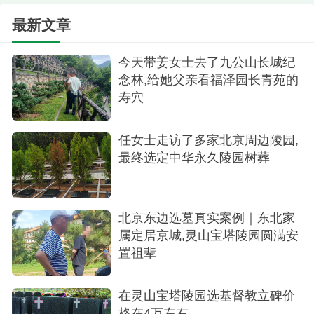
最新文章
陵园环境
今天带姜女士去了九公山长城纪
接待我的是陵园的工作人员，一位姓王的小伙
念林,给她父亲看福泽园长青苑的
子，带着我在园区里看了好几个位置。我主要想找
寿穴
生态葬式，觉得那种大大的立碑太占地儿了，而且
现在也提倡环保嘛。
任女士走访了多家北京周边陵园,
最终选定中华永久陵园树葬
看了一圈，最后在生态园C区相中了一块生态卧
碑。
真的挺满意的！那块卧碑是平躺在地上的，周
北京东边选墓真实案例｜东北家
属定居京城,灵山宝塔陵园圆满安
围都是绿绿的草坪，看得很清楚。碑型设计的挺简
置祖辈
洁大方的，不张扬，但很精致。我特意选了块旁边
有一棵小松树的位置，能给爸妈遮遮阴。我想我爸
在灵山宝塔陵园选基督教立碑价
妈要是知道住在这种像公园一样的地方，旁边还有
格在4万左右