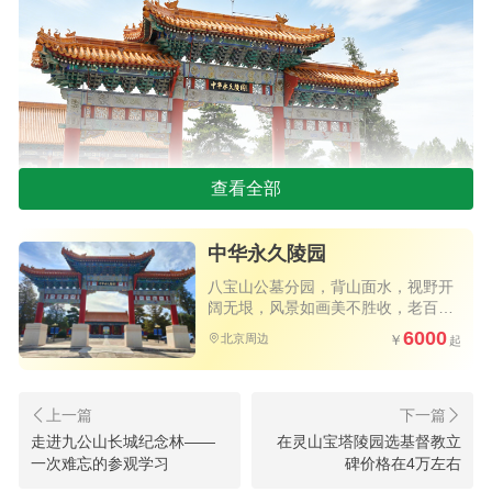
查看全部
中华永久陵园大门
中华永久陵园
说实话，一开始我还犯嘀咕，张家口？会不会
太远啊？但人家说可以免费上门接送，我想着那就
八宝山公墓分园，背山面水，视野开
阔无垠，风景如画美不胜收，老百姓
先去看看呗，不行再找。
买得起的优质公墓，公交直达园区大
6000
北京周边
门，祭扫方便
今天一早，天顺祥的车准时在小区门口等着
了。司机师傅挺热情的，一路跟我们聊天，一个多
小时就到了。还真没觉得有多远。
走进九公山长城纪念林——
在灵山宝塔陵园选基督教立
一次难忘的参观学习
碑价格在4万左右
一进陵园，我就觉得这次可能来对地方了。