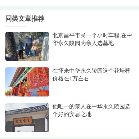
真的，跟我想象的那种阴沉沉的墓地完全不一
同类文章推荐
样。中华永久陵园挺大的，绿化做得特别好，松
柏、草坪都打理的整整齐齐的，空气也新鲜，看着
北京昌平市民一个小时车程,在中
华永久陵园为亲人选墓地
就敞亮。怎么说呢，感觉像是进了个安静的公园，
又庄重又让人心里安静。我爸妈生前就爱干净、爱
花草，这样的环境他们肯定喜欢。
在怀来中华永久陵园选个花坛葬
价格在1万左右
他唯一的亲人在中华永久陵园选
个好的安息之地